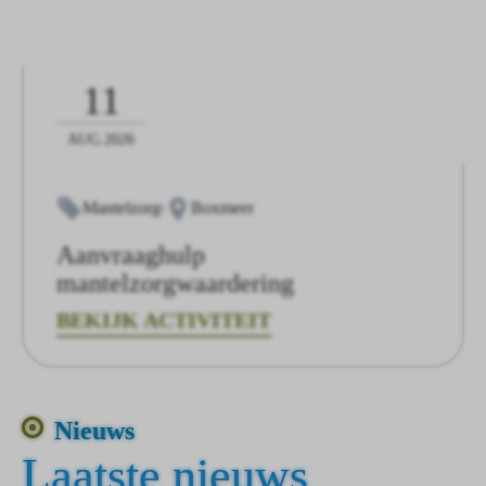
11
AUG.2026
Mantelzorg
Boxmeer
Aanvraaghulp
mantelzorgwaardering
BEKIJK ACTIVITEIT
Nieuws
Laatste nieuws