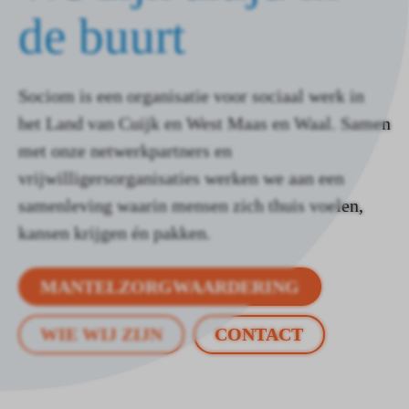
de buurt
Sociom is een organisatie voor sociaal werk in
het Land van Cuijk en West Maas en Waal. Samen
met onze netwerkpartners en
vrijwilligersorganisaties werken we aan een
samenleving waarin mensen zich thuis voelen,
kansen krijgen én pakken.
MANTELZORGWAARDERING
WIE WIJ ZIJN
CONTACT