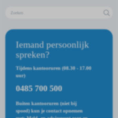
Zoeken
Iemand persoonlijk
spreken?
Tijdens kantooruren (08.30 - 17.00
uur)
0485 700 500
Buiten kantooruren (niet bij
spoed) kun je contact opnemen