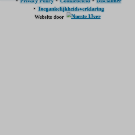
Privacy Policy
Cookiebeleid
Disclaimer
Toegankelijkheidsverklaring
Website door