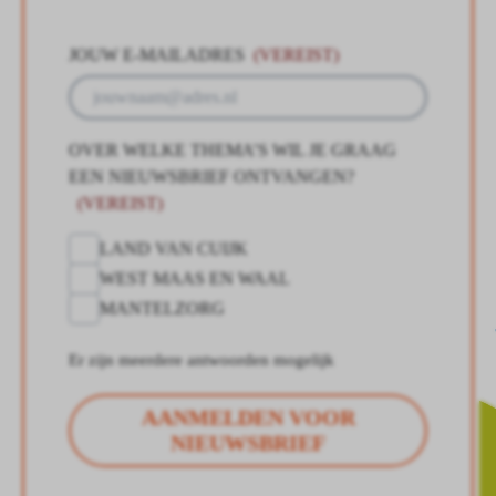
JOUW E-MAILADRES
(VEREIST)
OVER WELKE THEMA’S WIL JE GRAAG
EEN NIEUWSBRIEF ONTVANGEN?
(VEREIST)
LAND VAN CUIJK
WEST MAAS EN WAAL
MANTELZORG
Er zijn meerdere antwoorden mogelijk
AANMELDEN VOOR
NIEUWSBRIEF