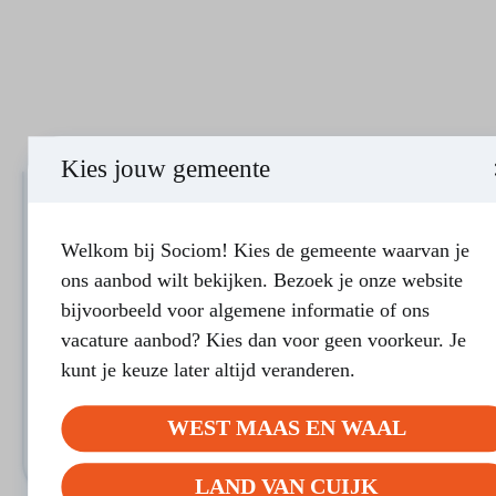
Kies jouw gemeente
LAND VAN CUIJK
Welkom bij Sociom! Kies de gemeente waarvan je
Assertiviteit…. opkomen voor
ons aanbod wilt bekijken. Bezoek je onze website
jezelf
bijvoorbeeld voor algemene informatie of ons
Doel van de cursus Het doel van deze cursus is dat je
vacature aanbod? Kies dan voor geen voorkeur. Je
beter inzicht krijgt in hoe je reageert op…
kunt je keuze later altijd veranderen.
Bij voldoende aanmeldingen
8 bijeenkomsten
WEST MAAS EN WAAL
MEER INFORMATIE
LAND VAN CUIJK