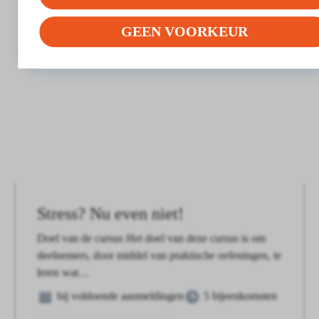
GEEN VOORKEUR
Stress? Nu even niet!
Doel van de cursus Het doel van deze cursus is om
deelnemers, door middel van praktische oefeningen, te
leren wat…
bij voldoende aanmeldingen
5 bijeenkomsten