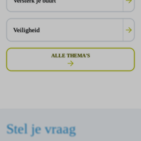
Versterk je buurt
Veiligheid
ALLE THEMA'S
Stel je vraag