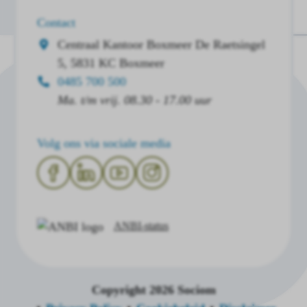
Contact
Centraal Kantoor Boxmeer
De Raetsingel
5, 5831 KC Boxmeer
0485 700 500
Ma. t/m vrij. 08.30 - 17.00 uur
Volg ons via sociale media
ANBI-status
Copyright 2026 Sociom