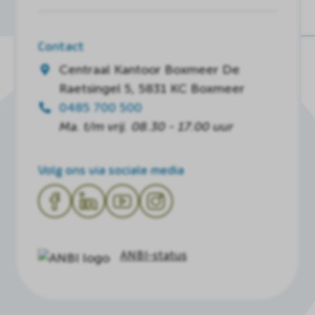
Contact
Centraal Kantoor Boxmeer
De
Raetsingel 5, 5831 KC Boxmeer
0485 700 500
Ma. t/m vrij. 08.30 - 17.00 uur
Volg ons via sociale media
ANBI-status