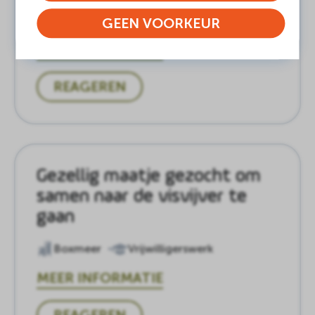
Grave
Vrijwilligerswerk
GEEN VOORKEUR
MEER INFORMATIE
REAGEREN
Gezellig maatje gezocht om
samen naar de visvijver te
gaan
Boxmeer
Vrijwilligerswerk
MEER INFORMATIE
REAGEREN