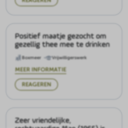
Positief maatje gezocht om
gezellig thee mee te drinken
Boxmeer
Vrijwilligerswerk
MEER INFORMATIE
REAGEREN
Zeer vriendelijke,