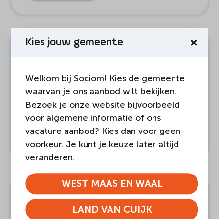
Kies jouw gemeente
Samen een spelletje en een
praatje? Word mijn maatje!
Welkom bij Sociom! Kies de gemeente
Grave
Vrijwilligerswerk
waarvan je ons aanbod wilt bekijken.
Bezoek je onze website bijvoorbeeld
MEER INFORMATIE
voor algemene informatie of ons
vacature aanbod? Kies dan voor geen
REAGEREN
voorkeur. Je kunt je keuze later altijd
veranderen.
WEST MAAS EN WAAL
Gezellig maatje gezocht voor
LAND VAN CUIJK
wandelen en meer