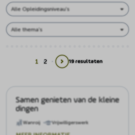
Opleidingsniveau's
Thema's
1
2
19 resultaten
Volgende
pagina
Samen genieten van de kleine
dingen
Wanroij
Vrijwilligerswerk