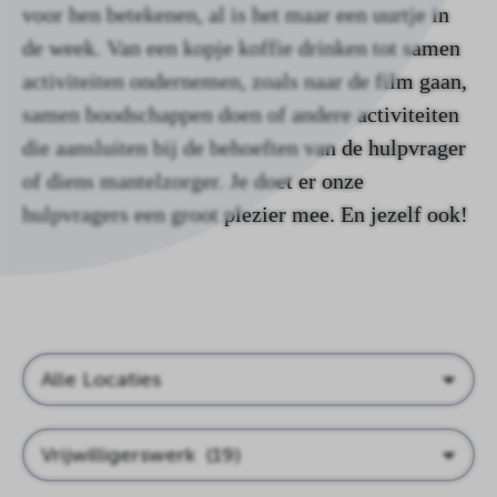
voor hen betekenen, al is het maar een uurtje in
de week. Van een kopje koffie drinken tot samen
activiteiten ondernemen, zoals naar de film gaan,
samen boodschappen doen of andere activiteiten
die aansluiten bij de behoeften van de hulpvrager
of diens mantelzorger. Je doet er onze
hulpvragers een groot plezier mee. En jezelf ook!
Locaties
Type
werk