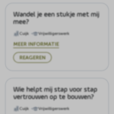
Wandel je een stukje met mij
mee?
Cuijk
Vrijwilligerswerk
MEER INFORMATIE
REAGEREN
Wie helpt mij stap voor stap
vertrouwen op te bouwen?
Cuijk
Vrijwilligerswerk