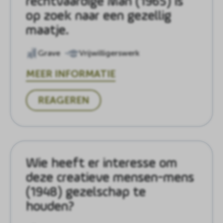
rechtvaardige Man (1965) is
op zoek naar een gezellig
maatje.
Grave
Vrijwilligerswerk
MEER INFORMATIE
REAGEREN
Wie heeft er interesse om
deze creatieve mensen-mens
(1948) gezelschap te
houden?