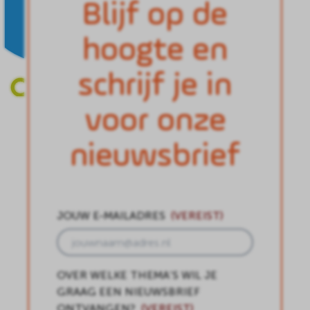
Blijf op de
hoogte en
schrijf je in
voor onze
nieuwsbrief
JOUW E-MAILADRES
(VEREIST)
OVER WELKE THEMA’S WIL JE
GRAAG EEN NIEUWSBRIEF
ONTVANGEN?
(VEREIST)