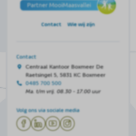
Contact
Wie wij zijn
Contact
Centraal Kantoor Boxmeer
De
Raetsingel 5, 5831 KC Boxmeer
0485 700 500
Ma. t/m vrij. 08.30 - 17.00 uur
Volg ons via sociale media