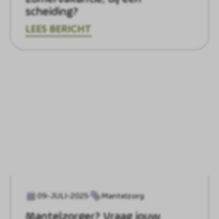
scheiding?
LEES BERICHT
09-JULI-2025
Mantelzorg
Mantelzorger? Vraag jouw