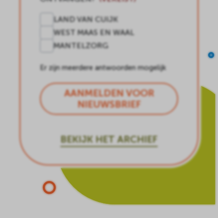
LAND VAN CUIJK
WEST MAAS EN WAAL
MANTELZORG
Er zijn meerdere antwoorden mogelijk
AANMELDEN VOOR
NIEUWSBRIEF
BEKIJK HET ARCHIEF