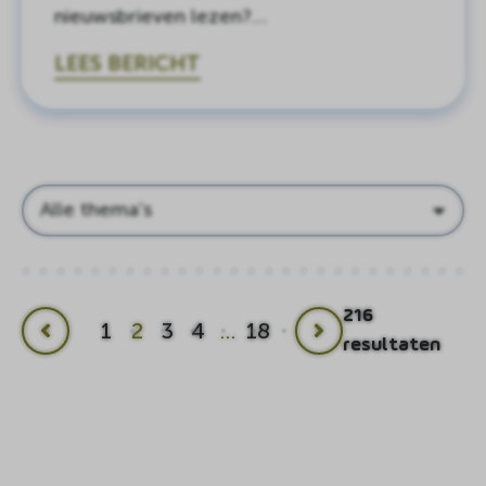
nieuwsbrieven lezen?…
LEES BERICHT
Thema's
216
1
2
3
4
…
18
Vorige
Volgende
resultaten
pagina
pagina