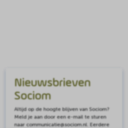
Nieuwsbrieven
Sociom
Altijd op de hoogte blijven van Sociom?
Meld je aan door een e-mail te sturen
naar communicatie@sociom.nl. Eerdere