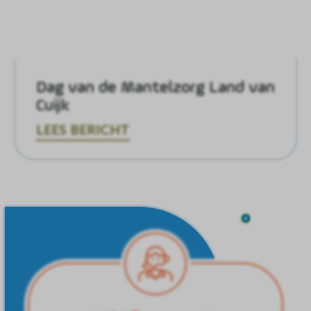
Dag van de Mantelzorg Land van
Cuijk
LEES BERICHT