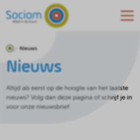
Ga
Nieuws
naar
Nieuws
de
homepagina
Altijd als eerst op de hoogte van het laatste
nieuws? Volg dan deze pagina of schrijf je in
voor onze nieuwsbrief.