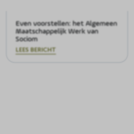
Even voorstellen: het Algemeen
Maatschappelijk Werk van
Sociom
LEES BERICHT