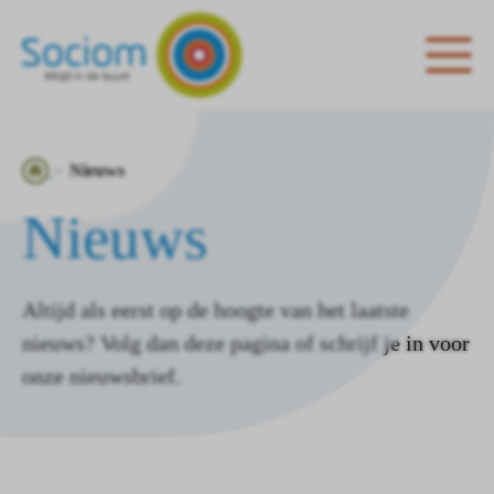
Ga
Nieuws
naar
Nieuws
de
homepagina
Altijd als eerst op de hoogte van het laatste
nieuws? Volg dan deze pagina of schrijf je in voor
onze nieuwsbrief.