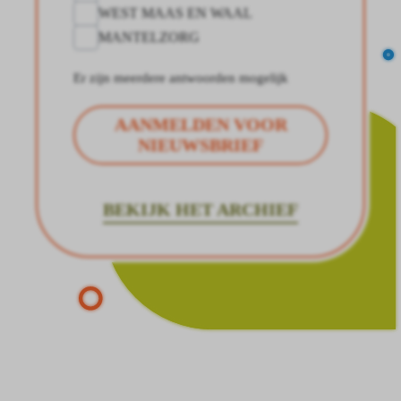
WEST MAAS EN WAAL
MANTELZORG
Er zijn meerdere antwoorden mogelijk
AANMELDEN VOOR
NIEUWSBRIEF
BEKIJK HET ARCHIEF