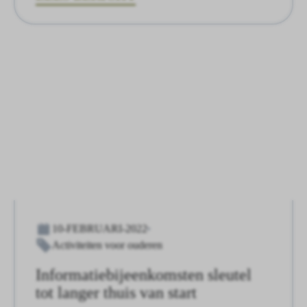
10-FEBRUARI-2022
Activiteiten voor ouderen
Informatiebijeenkomsten sleutel
tot langer thuis van start