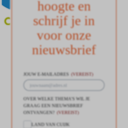
hoogte en
schrijf je in
voor onze
nieuwsbrief
JOUW E-MAILADRES
(VEREIST)
OVER WELKE THEMA’S WIL JE
GRAAG EEN NIEUWSBRIEF
ONTVANGEN?
(VEREIST)
LAND VAN CUIJK