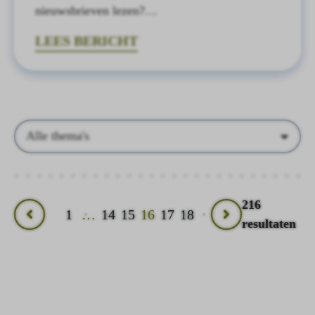
nieuwsbrieven lezen?…
LEES BERICHT
Thema's
216
1
…
14
15
16
17
18
Vorige
Volgende
resultaten
pagina
pagina