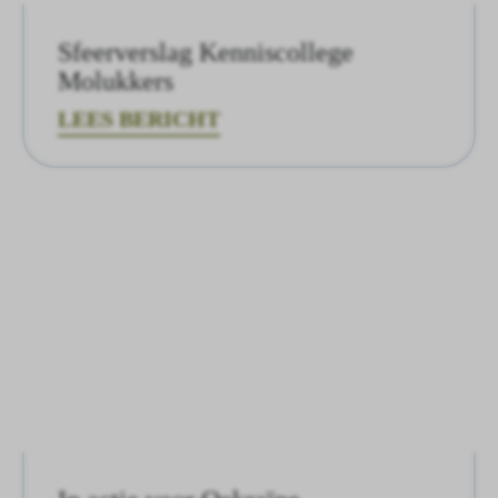
Sfeerverslag Kenniscollege
Molukkers
LEES BERICHT