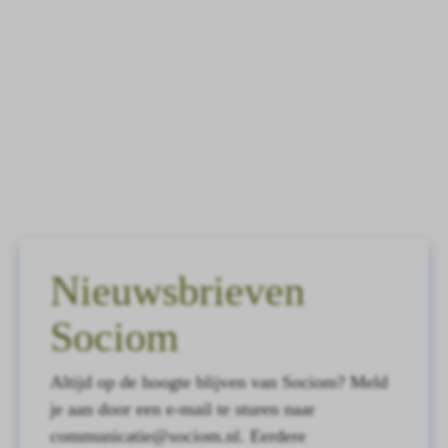
Nieuwsbrieven
Sociom
Altijd op de hoogte blijven van Sociom? Meld
je aan door een e-mail te sturen naar
communicatie@sociom.nl. Eerdere