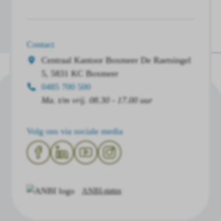
Contact
Centraal Kantoor Boxmeer
De Raetsingel
5, 5831 KC Boxmeer
0485 700 500
Ma. t/m vrij. 08.30 - 17.00 uur
Volg ons via sociale media
ANBI-status