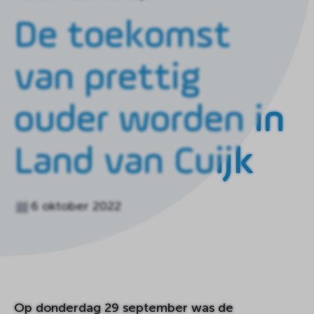
de
homepagina
De toekomst
van prettig
ouder worden in
Land van Cuijk
6 oktober 2022
Op donderdag 29 september was de