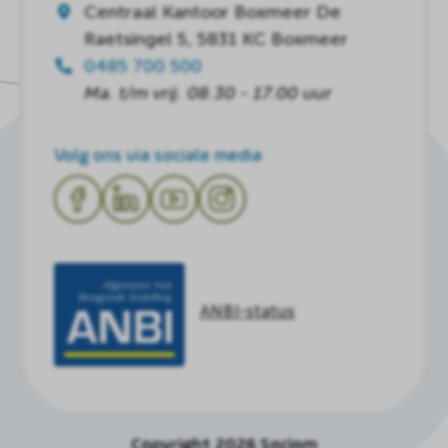
Centraal Kantoor Boxmeer
De
Raetsingel 5, 5831 KC Boxmeer
0485 700 500
Ma. t/m vrij. 08.30 - 17.00 uur
Volg ons via sociale media
ANBI-status
Copyright 2026 Sociom