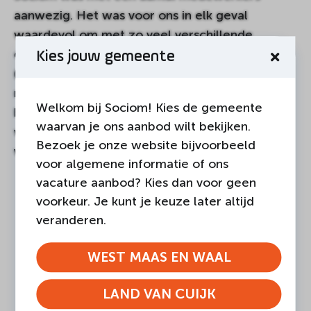
aanwezig. Het was voor ons in elk geval
waardevol om met zo veel verschillende
organisaties, vrijwilligers en betaalde krachten
Kies jouw gemeente
(opnieuw) kennis te maken. We hebben veel
mensen gezien die met kennis van zaken en
Welkom bij Sociom! Kies de gemeente
betrokkenheid meepraatten, samen willen
waarvan je ons aanbod wilt bekijken.
werken om de toekomst leefbaar te maken
Bezoek je onze website bijvoorbeeld
voor de groter wordende groep ouderen.
voor algemene informatie of ons
vacature aanbod? Kies dan voor geen
voorkeur. Je kunt je keuze later altijd
DEEL DEZE PAGINA
veranderen.
WEST MAAS EN WAAL
LAND VAN CUIJK