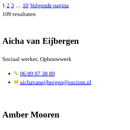
1
2
3
…
10
Volgende pagina
109 resultaten
Aicha van Eijbergen
Sociaal werker, Opbouwwerk
06 89 97 38 89
aichavaneijbergen@sociom.nl
Amber Mooren