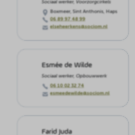
Sociaal werker, Voorzorgcirkels
Boxmeer, Sint Anthonis, Haps
06 89 97 48 99
elseheerkens@sociom.nl
Esmée de Wilde
Sociaal werker, Opbouwwerk
06 10 02 32 74
esmeedewilde@sociom.nl
Farid Juda