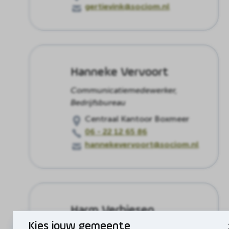
gertievink@sociom.nl
Hanneke Vervoort
Communicatiemedewerker,
Bedrijfsbureau
Centraal Kantoor Boxmeer
06 - 22 12 65 86
hannekevervoort@sociom.nl
Harm Verbiesen
Kies jouw gemeente
Sociaal werker, Jongerenwerk