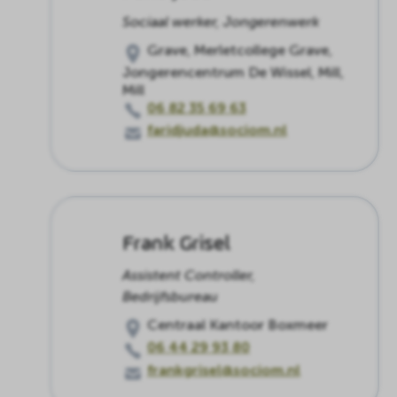
Sociaal werker, Jongerenwerk
Grave, Merletcollege Grave,
Jongerencentrum De Wissel, Mill,
Mill
06 82 35 69 63
faridjuda@sociom.nl
Frank Grisel
Assistent Controller,
Bedrijfsbureau
Centraal Kantoor Boxmeer
06 44 29 93 80
frankgrisel@sociom.nl