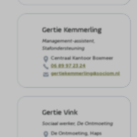
Gertie Kemmerling
Management-assistent,
Stafondersteuning
Centraal Kantoor Boxmeer
06 89 97 23 24
gertiekemmerling@sociom.nl
Gertie Vink
Sociaal werker, De Ontmoeting
De Ontmoeting, Haps