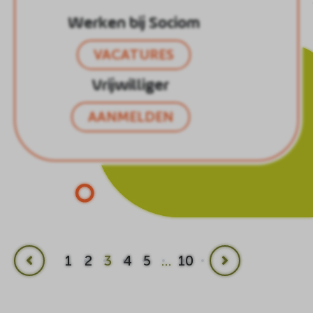
Werken bij Sociom
VACATURES
Vrijwilliger
AANMELDEN
1
2
3
4
5
…
10
Vorige
Volgende
pagina
pagina