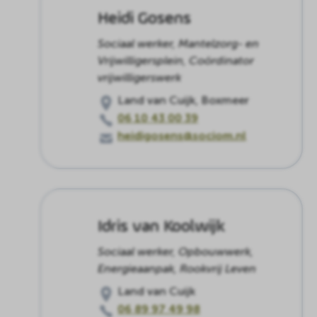
Heidi Gosens
Sociaal werker, Mantelzorg- en
Vrijwilligersplein, Coördinator
vrijwilligerswerk
Land van Cuijk, Boxmeer
06 10 43 00 39
heidigosens@sociom.nl
Idris van Koolwijk
Sociaal werker, Opbouwwerk,
Energieaanpak, Rookvrij Leven
Land van Cuijk
06 89 97 49 98