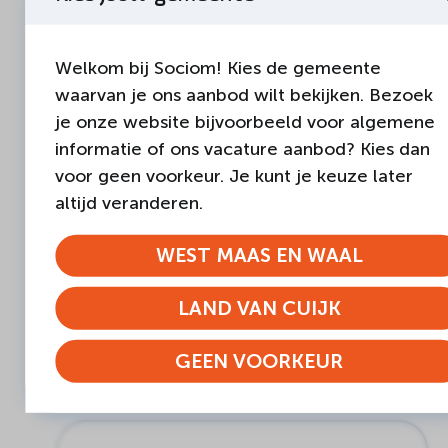
Boxmeer, Jongerencentrum
The Unit, Boxmeer
Welkom bij Sociom! Kies de gemeente
06-20 36 79 01
waarvan je ons aanbod wilt bekijken. Bezoek
harmverbiesen@sociom.nl
je onze website bijvoorbeeld voor algemene
informatie of ons vacature aanbod? Kies dan
voor geen voorkeur. Je kunt je keuze later
altijd veranderen.
Hasret Gun
WEST MAAS EN WAAL
Sociaal werker, Algemeen
maatschappelijk werk
LAND VAN CUIJK
Cuijk
06-13 35 40 94
hasretgun@sociom.nl
GEEN VOORKEUR