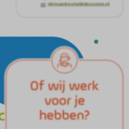
idrisvankoolwijk@sociom.nl
Of wij werk
voor je
hebben?