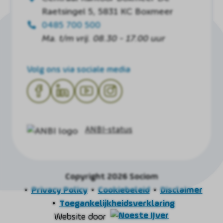
Raetsingel 5, 5831 KC Boxmeer
0485 700 500
Ma. t/m vrij. 08.30 - 17.00 uur
Volg ons via sociale media
ANBI-status
Copyright 2026 Sociom
Privacy Policy
Cookiebeleid
Disclaimer
Toegankelijkheidsverklaring
Website door