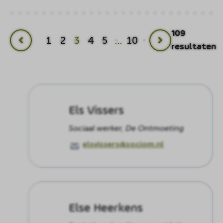
109
1
2
3
4
5
…
10
Vorige
Volgende
resultaten
pagina
pagina
Els Vissers
Sociaal werker, De Ontmoeting
elsvissers@sociom.nl
Else Heerkens