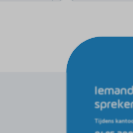
Iemand
spreke
Tijdens kantoo