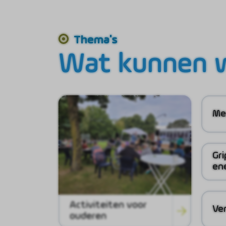
Thema's
Wat kunnen w
Me
Gri
en
Activiteiten voor
Ver
ouderen