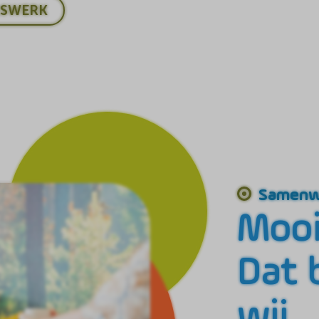
RSWERK
Samenw
Mooi
Dat b
wij.