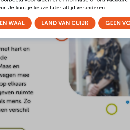
r. Je kunt je keuze later altijd veranderen.
?
EN WAAL
LAND VAN CUIJK
GEEN V
met hart en
 de
Maas en
ewegen mee
op elkaars
 geven ruimte
als mens. Zo
en verschil