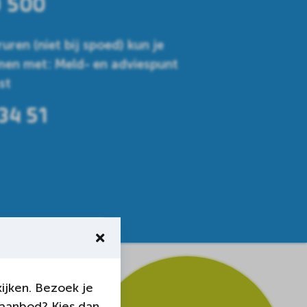
0 500
uren (niet bij spoed) kun je
en met: Meld- en adviespunt
st
34 51
ijken. Bezoek je
 aanbod? Kies dan