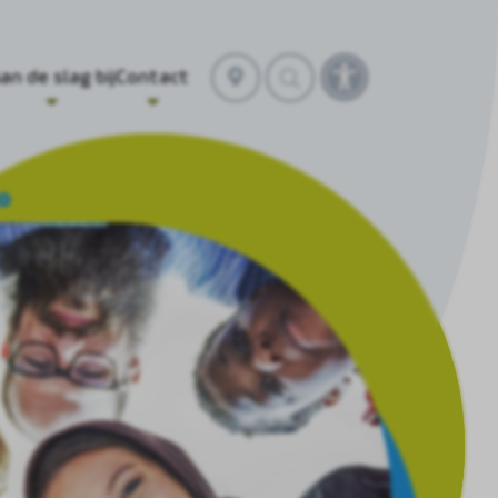
Selecteer
an de slag bij
Contact
Toegankelijkhei
locatie
openen