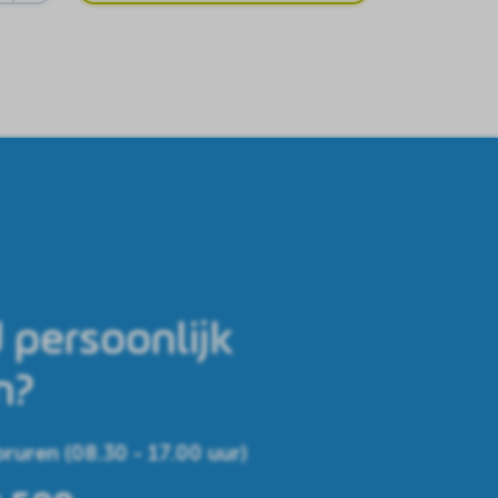
 persoonlijk
n?
ruren (08.30 - 17.00 uur)