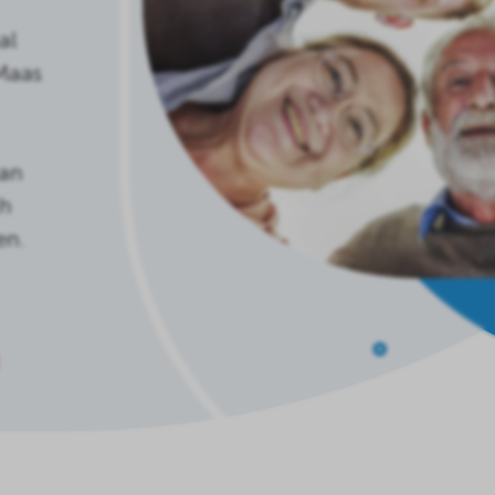
al
Maas
aan
ch
en.