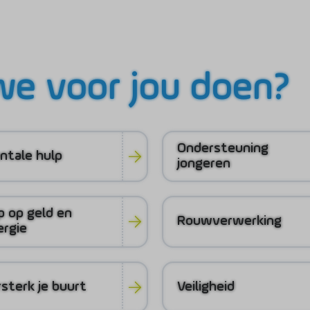
e voor jou doen?
Ondersteuning
ntale hulp
jongeren
p op geld en
Rouwverwerking
ergie
sterk je buurt
Veiligheid