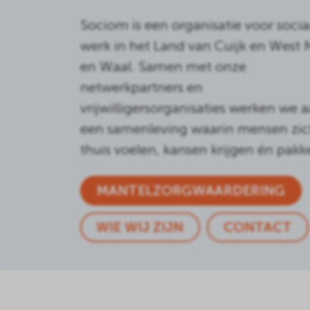
Sociom is een organisatie voor socia
werk in het Land van Cuijk en West 
en Waal. Samen met onze
netwerkpartners en
vrijwilligersorganisaties werken we 
een samenleving waarin mensen zi
thuis voelen, kansen krijgen én pakk
MANTELZORGWAARDERING
WIE WIJ ZIJN
CONTACT