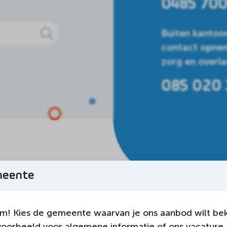
0485 70
Buiten kantoor
contact opnem
zorg en overla
085 020 
meente
m! Kies de gemeente waarvan je ons aanbod wilt bek
voorbeeld voor algemene informatie of ons vacature