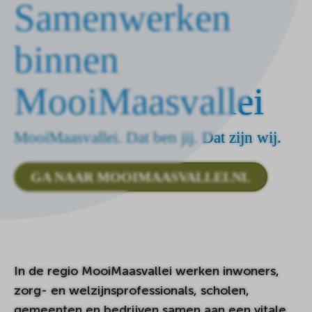
Samenwerken
de
homepagina
binnen
MooiMaasvallei
MooiMaasvallei. Dat ben jij. Dat zijn wij.
GA NAAR MOOIMAASVALLEI.NL
In de regio MooiMaasvallei werken inwoners,
zorg- en welzijnsprofessionals, scholen,
gemeenten en bedrijven samen aan een vitale