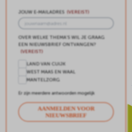
JOUW E-MAILADRES
(VEREIST)
OVER WELKE THEMA’S WIL JE GRAAG
EEN NIEUWSBRIEF ONTVANGEN?
(VEREIST)
LAND VAN CUIJK
WEST MAAS EN WAAL
MANTELZORG
Er zijn meerdere antwoorden mogelijk
AANMELDEN VOOR
NIEUWSBRIEF