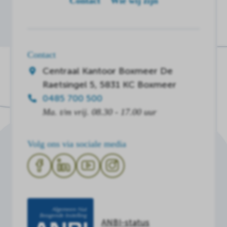
Contact
Wie wij zijn
Contact
Centraal Kantoor Boxmeer
De
Raetsingel 5, 5831 KC Boxmeer
0485 700 500
Ma. t/m vrij. 08.30 - 17.00 uur
Volg ons via sociale media
ANBI-status