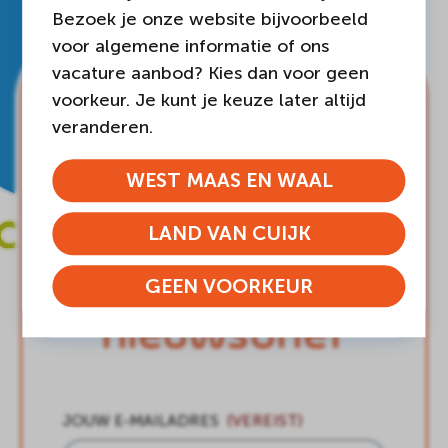
Bezoek je onze website bijvoorbeeld
voor algemene informatie of ons
vacature aanbod? Kies dan voor geen
voorkeur. Je kunt je keuze later altijd
Blijf op de
veranderen.
hoogte en
WEST MAAS EN WAAL
schrijf je in
LAND VAN CUIJK
voor onze
GEEN VOORKEUR
nieuwsbrief
JOUW E-MAILADRES
(VEREIST)