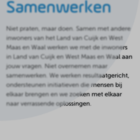
Samenwerken
de
homepagina
Niet praten, maar doen. Samen met andere
inwoners van het Land van Cuijk en West
Maas en Waal werken we met de inwoners
in Land van Cuijk en West Maas en Waal aan
jouw vragen. Niet overnemen maar
samenwerken. We werken resultaatgericht,
ondersteunen initiatieven die mensen bij
elkaar brengen en we zoeken met elkaar
naar verrassende oplossingen.