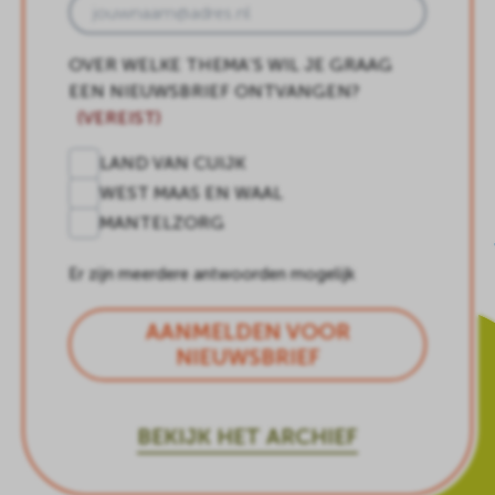
OVER WELKE THEMA’S WIL JE GRAAG
EEN NIEUWSBRIEF ONTVANGEN?
(VEREIST)
LAND VAN CUIJK
WEST MAAS EN WAAL
MANTELZORG
Er zijn meerdere antwoorden mogelijk
AANMELDEN VOOR
NIEUWSBRIEF
BEKIJK HET ARCHIEF