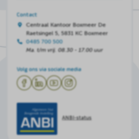
Contact
Centraal Kantoor Boxmeer
De
Raetsingel 5, 5831 KC Boxmeer
0485 700 500
Ma. t/m vrij. 08.30 - 17.00 uur
Volg ons via sociale media
ANBI-status