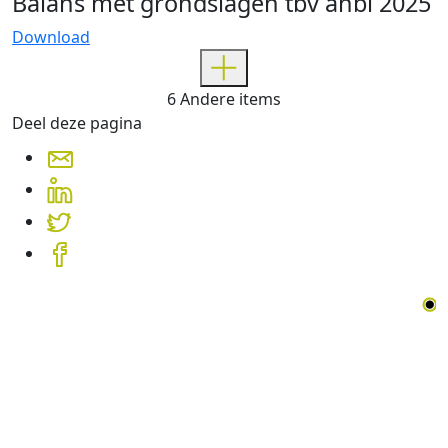
Balans met grondslagen tbv anbi 2025
Download
Toon
6
Andere items
meer
Deel deze pagina
items