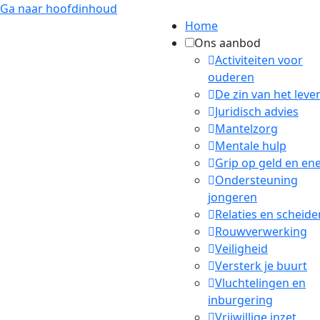
Ga naar hoofdinhoud
Home
Ons aanbod
Activiteiten voor
ouderen
De zin van het leve
Juridisch advies
Mantelzorg
Mentale hulp
Grip op geld en en
Ondersteuning
jongeren
Relaties en scheide
Rouwverwerking
Veiligheid
Versterk je buurt
Vluchtelingen en
inburgering
Vrijwillige inzet