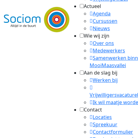
Actueel
Agenda
Cursussen
Nieuws
Wie wij zijn
Over ons
Medewerkers
Samenwerken bin
MooiMaasvallei
Aan de slag bij
Werken bij
Vrijwilligersvacatur
Ik wil maatje word
Contact
Locaties
Spreekuur
Contactformulier