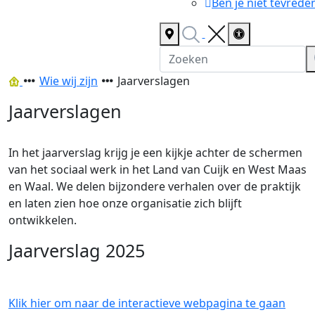
Ben je niet tevrede
Selecteer
Toegankelijkh
locatie
openen
Ga
Wie wij zijn
Jaarverslagen
naar
Jaarverslagen
de
homepagina
In het jaarverslag krijg je een kijkje achter de schermen
van het sociaal werk in het Land van Cuijk en West Maas
en Waal. We delen bijzondere verhalen over de praktijk
en laten zien hoe onze organisatie zich blijft
ontwikkelen.
Jaarverslag 2025
Klik hier om naar de interactieve webpagina te gaan