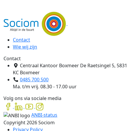
Ga
naar
de
homepagina
Contact
Wie wij zijn
Contact
Centraal Kantoor Boxmeer
De Raetsingel 5, 5831
KC Boxmeer
0485 700 500
Ma. t/m vrij. 08.30 - 17.00 uur
Volg ons via sociale media
ANBI-status
Copyright 2026 Sociom
Privacy Policy