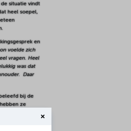
de situatie vindt
at heel soepel,
meteen
n.
akingsgesprek en
oon voelde zich
veel vragen. Heel
elukkig was dat
eunouder. Daar
eleefd bij de
a hebben ze
ijn al in de
olgens samen een