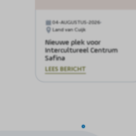
04-AUGUSTUS-2026
Land van Cuijk
Nieuwe plek voor
Intercultureel Centrum
Safina
LEES BERICHT