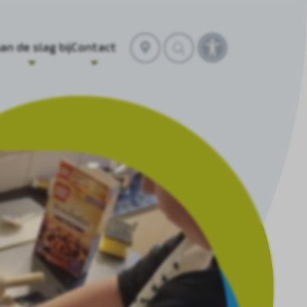
Selecteer
an de slag bij
Contact
Toegankelijkhei
locatie
openen