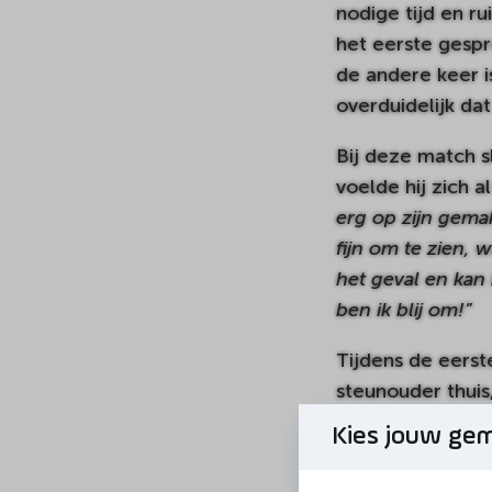
nodige tijd en ru
het eerste gespr
de andere keer i
overduidelijk dat
Bij deze match s
voelde hij zich 
erg op zijn gemak
fijn om te zien,
het geval en kan
ben ik blij om!”
Tijdens de eerst
steunouder thuis
samen de kerstb
Kies jouw ge
maak: de steunou
uitje te maken n