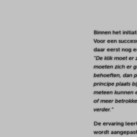
Binnen het initia
Voor een succesv
daar eerst nog e
“De klik moet er 
moeten zich er go
behoeften, dan pl
principe plaats 
meteen kunnen er
of meer betrokke
verder.”
De ervaring leer
wordt aangepast