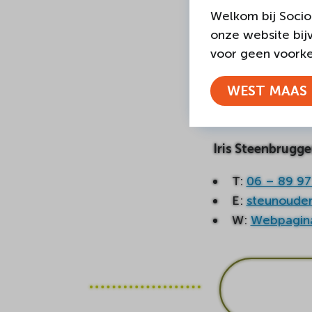
Welkom bij Socio
onze website bij
Ook st
voor geen voorkeu
Ben je na het lez
WEST MAAS 
worden? Neem dan
mogelijkheden.
Iris Steenbrugg
T:
06 – 89 97
E:
steunoude
W:
Webpagin