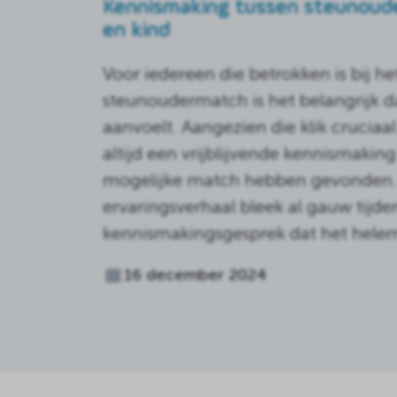
Kennismaking tussen steunoude
en kind
Voor iedereen die betrokken is bij he
steunoudermatch is het belangrijk d
aanvoelt. Aangezien die klik cruciaal
altijd een vrijblijvende kennismaking
mogelijke match hebben gevonden. B
ervaringsverhaal bleek al gauw tijde
kennismakingsgesprek dat het helem
16 december 2024