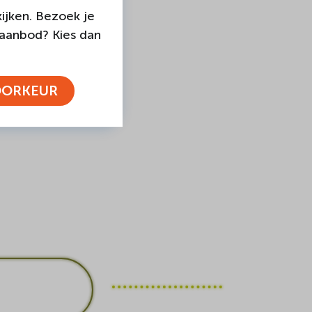
ijken. Bezoek je
 aanbod? Kies dan
k steunouder
OORKEUR
 graag over de