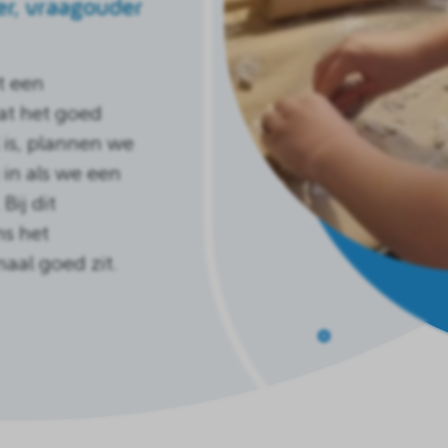
r, vraagouder
t een
at het goed
 is, plannen we
 in als we een
ij dit
ns het
aal goed zit.