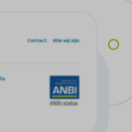
Contact
Wie wij zijn
ia
ANBI-status