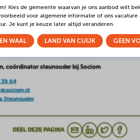
m! Kies de gemeente waarvan je ons aanbod wilt bek
voorbeeld voor algemene informatie of ons vacature
eunouder worden?
r. Je kunt je keuze later altijd veranderen.
en van dit artikel enthousiast en wil je misschien oo
EN WAAL
LAND VAN CUIJK
GEEN V
 vrijblijvend contact met ons op. Wij informeren je
en, coördinator steunouder bij Sociom
 39 64
r@sociom.nl
a Steunouder
DEEL DEZE PAGINA