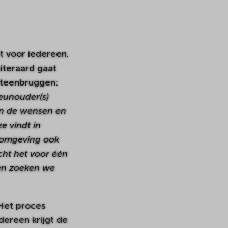
lt voor iedereen.
iteraard gaat
 Steenbruggen:
teunouder(s)
 in de wensen en
e vindt in
e omgeving ook
cht het voor één
 en zoeken we
 Het proces
ereen krijgt de