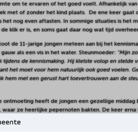
imte om te ervaren of het goed voelt. Afhankelijk van 
ek met of zonder het kind plaats. De ene keer gaat d
s het nog even aftasten. In sommige situaties is het 
 de klik er is, en soms gaat daar nog wat tijd overhee
loot de 11-jarige jongen meteen aan bij het kennism
al gauw als een vis in het water. Steunmoeder:
“Mijn z
 tijdens de kennismaking. Hij kletste volop en stelde 
 want het moet voor hem natuurlijk ook goed voelen. G
 ik hem met een gerust hart toevertrouwen aan de st
e ontmoeting heeft de jongen een gezellige middag b
, waar ze heerlijke pepernoten bakten. De keer ern
oom opgezet. De plannen voor een volgende middag z
meente
der haalt de jongen binnenkort uit school, om verv
aar de Intratuin.