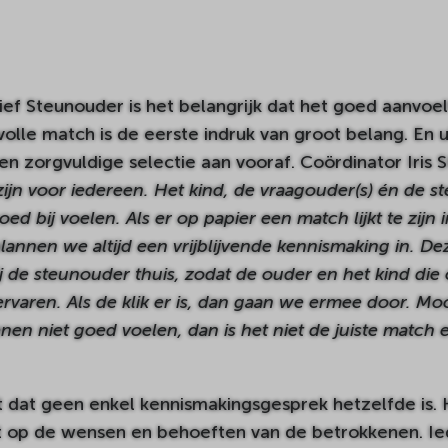
tief Steunouder is het belangrijk dat het goed aanvoe
olle match is de eerste indruk van groot belang. En u
en zorgvuldige selectie aan vooraf. Coördinator Iris
zijn voor iedereen. Het kind, de vraagouder(s) én de s
ed bij voelen. Als er op papier een match lijkt te zijn
annen we altijd een vrijblijvende kennismaking in. Dez
bij de steunouder thuis, zodat de ouder en het kind di
varen. Als de klik er is, dan gaan we ermee door. Mo
nen niet goed voelen, dan is het niet de juiste match
t dat geen enkel kennismakingsgesprek hetzelfde is.
 op de wensen en behoeften van de betrokkenen. Ied