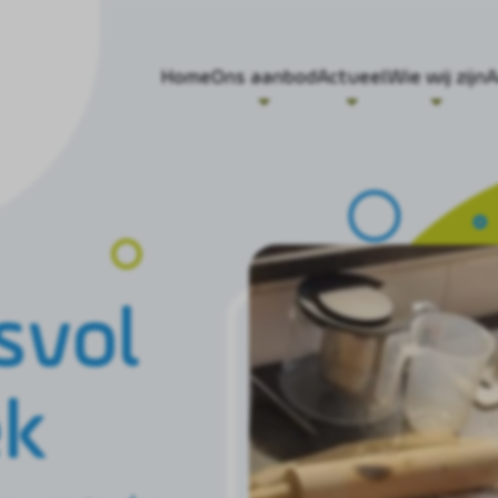
Home
Ons aanbod
Actueel
Wie wij zijn
A
svol
ek