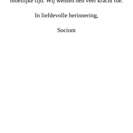
moeilijke tijd. Wij wensen hen veel kracht toe.
In liefdevolle herinnering,
Sociom