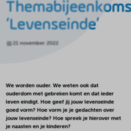
Themabijeenkoms
de
homepagina
‘Levenseinde’
21 november 2022
We worden ouder. We weten ook dat
ouderdom met gebreken komt en dat ieder
leven eindigt. Hoe geef jij jouw levenseinde
goed vorm? Hoe vorm je je gedachten over
jouw levenseinde? Hoe spreek je hierover met
je naasten en je kinderen?