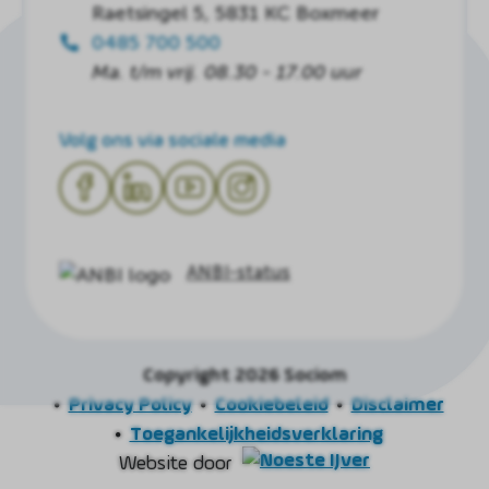
Raetsingel 5, 5831 KC Boxmeer
0485 700 500
Ma. t/m vrij. 08.30 - 17.00 uur
Volg ons via sociale media
ANBI-status
Copyright 2026 Sociom
Privacy Policy
Cookiebeleid
Disclaimer
Toegankelijkheidsverklaring
Website door