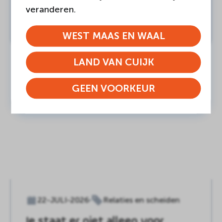
Nieuwe plek voor Intercultureel
veranderen.
Centrum Safina
LEES BERICHT
WEST MAAS EN WAAL
LAND VAN CUIJK
GEEN VOORKEUR
22-JULI-2026
Relaties en scheiden
Je staat er niet alleen voor