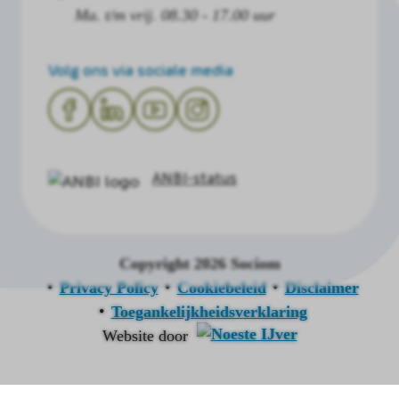
Ma. t/m vrij. 08.30 - 17.00 uur
Volg ons via sociale media
ANBI-status
Copyright 2026 Sociom
Privacy Policy
Cookiebeleid
Disclaimer
Toegankelijkheidsverklaring
Website door