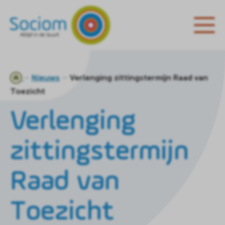
Ga
Nieuws
Verlenging zittingstermijn Raad van
naar
Toezicht
de
homepagina
Verlenging
zittingstermijn
Raad van
Toezicht