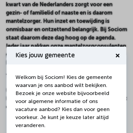
kwart van de Nederlanders zorgt voor een
gezin- of familielid of naaste en is daarom
mantelzorger. Hun inzet en toewijding is
onmisbaar en ontzettend belangrijk. Bij Sociom
staat daarom deze dag hoog op de agenda.
Ieder jaar pakken onze mantelzorgconsulenten
groots uit om mantelzorgers uit de gemeente
Kies jouw gemeente
Land van Cuijk in het zonnetje te zetten.
Tijden & locatie
Welkom bij Sociom! Kies de gemeente
waarvan je ons aanbod wilt bekijken.
Het avondprogramma is in Brouwketel in
Bezoek je onze website bijvoorbeeld
Escharen (Hoogeweg 9). Het programma begint
voor algemene informatie of ons
om 19.00 uur en duurt tot 21.30 uur.
vacature aanbod? Kies dan voor geen
voorkeur. Je kunt je keuze later altijd
veranderen.