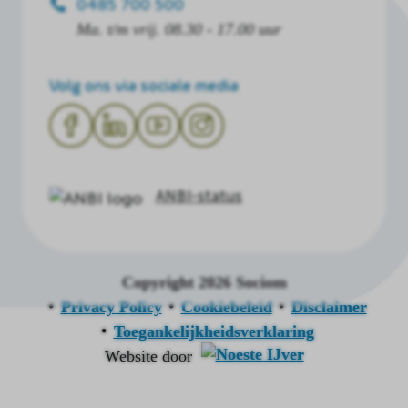
0485 700 500
Ma. t/m vrij. 08.30 - 17.00 uur
Volg ons via sociale media
ANBI-status
Copyright 2026 Sociom
Privacy Policy
Cookiebeleid
Disclaimer
Toegankelijkheidsverklaring
Website door