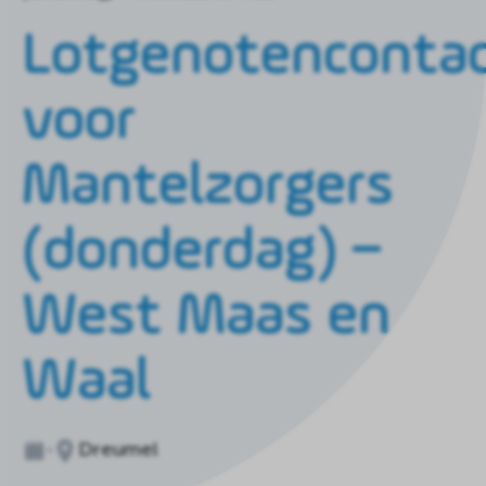
de
homepagina
Lotgenotenconta
voor
Mantelzorgers
(donderdag) –
West Maas en
Waal
Dreumel