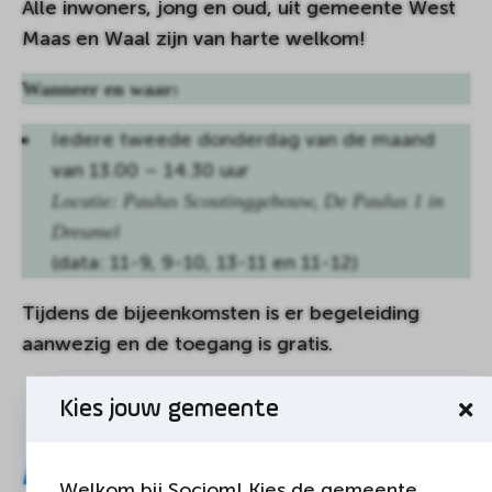
Alle inwoners, jong en oud, uit gemeente West
Maas en Waal zijn van harte welkom!
Wanneer en waar:
Iedere tweede donderdag van de maand
van 13.00 – 14.30 uur
Locatie: Paulus Scoutinggebouw, De Paulus 1 in
Dreumel
(data: 11-9, 9-10, 13-11 en 11-12)
Tijdens de bijeenkomsten is er begeleiding
aanwezig en de toegang is gratis.
Kies jouw gemeente
Andere agenda
Welkom bij Sociom! Kies de gemeente