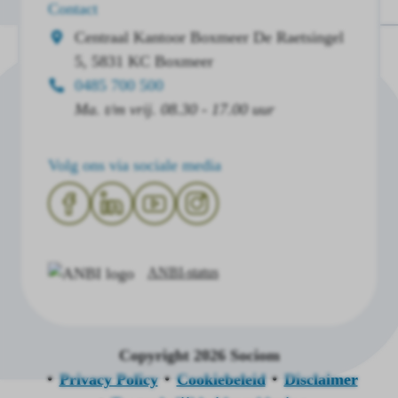
Contact
Centraal Kantoor Boxmeer
De Raetsingel
5, 5831 KC Boxmeer
0485 700 500
Ma. t/m vrij. 08.30 - 17.00 uur
Volg ons via sociale media
ANBI-status
Copyright 2026 Sociom
Privacy Policy
Cookiebeleid
Disclaimer