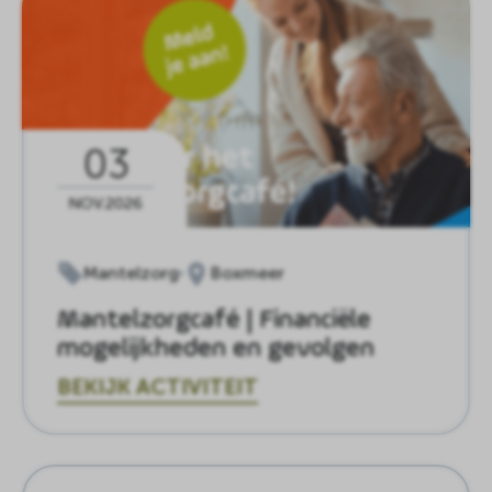
03
NOV.2026
Mantelzorg
Boxmeer
Mantelzorgcafé | Financiële
mogelijkheden en gevolgen
BEKIJK ACTIVITEIT