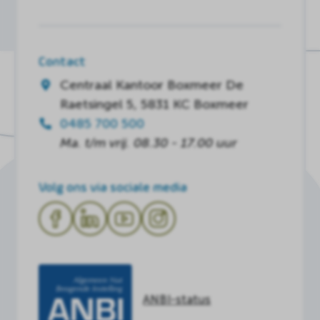
Contact
Centraal Kantoor Boxmeer
De
Raetsingel 5, 5831 KC Boxmeer
0485 700 500
Ma. t/m vrij. 08.30 - 17.00 uur
Volg ons via sociale media
ANBI-status