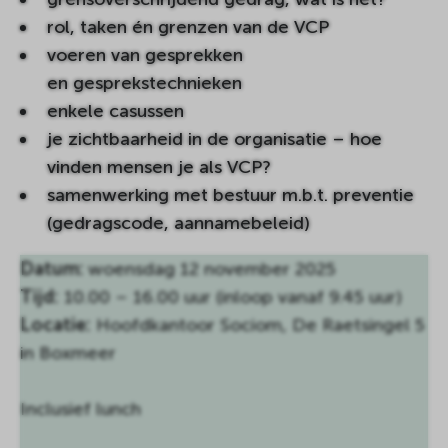
rol, taken én grenzen van de VCP
voeren van gesprekken
en gesprekstechnieken
enkele casussen
je zichtbaarheid in de organisatie – hoe
vinden mensen je als VCP?
samenwerking met bestuur m.b.t. preventie
(gedragscode, aannamebeleid)
Datum:
woensdag 12 november 2025
Tijd:
10.00 – 16.00 uur (inloop vanaf 9.45 uur)
Locatie:
Hoofdkantoor Sociom, De Raetsingel 5
in Boxmeer
Inclusief lunch