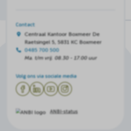
Contact
Centraal Kantoor Boxmeer
De
Raetsingel 5, 5831 KC Boxmeer
0485 700 500
Ma. t/m vrij. 08.30 - 17.00 uur
Volg ons via sociale media
ANBI-status