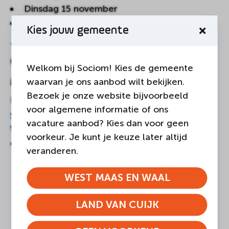
Dinsdag 15 november
Dinsdag 20 december
Kies jouw gemeente
Telkens van 15.00 – 17.00 uur in De Weijer
(adres: De Raetsingel 1 in Boxmeer)
Welkom bij Sociom! Kies de gemeente
waarvan je ons aanbod wilt bekijken.
Meer informatie?
Bezoek je onze website bijvoorbeeld
Kijk voor meer informatie op:
voor algemene informatie of ons
www.blikveld360.nl
of neem contact op met
vacature aanbod? Kies dan voor geen
Wendy Huijbers (Kwartiermaker Blikveld 360)
voorkeur. Je kunt je keuze later altijd
op
wendyhuijbers@sociom.nl
of
06- 21287296
.
veranderen.
WEST MAAS EN WAAL
DEEL DEZE PAGINA
LAND VAN CUIJK