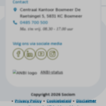
Contact
Centraal Kantoor Boxmeer
De
Raetsingel 5, 5831 KC Boxmeer
0485 700 500
Ma. t/m vrij. 08.30 - 17.00 uur
Volg ons via sociale media
ANBI-status
Copyright 2026 Sociom
Privacy Policy
Cookiebeleid
Disclaimer