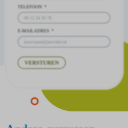
TELEFOON
*
E-MAILADRES
*
VERSTUREN