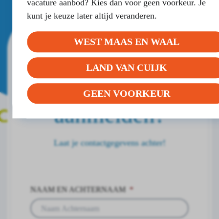
vacature aanbod? Kies dan voor geen voorkeur. Je
kunt je keuze later altijd veranderen.
WEST MAAS EN WAAL
Meer informatie en
LAND VAN CUIJK
mogelijkheden over
GEEN VOORKEUR
aanmelden?
Laat je contactgegevens achter!
NAAM EN ACHTERNAAM
*