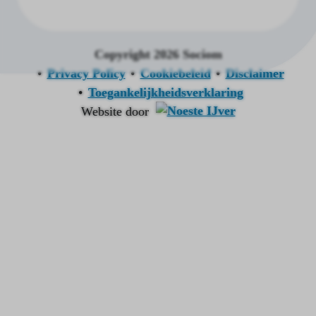
Copyright 2026 Sociom
Privacy Policy
Cookiebeleid
Disclaimer
Toegankelijkheidsverklaring
Website door