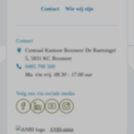
Contact
Wie wij zijn
Contact
Centraal Kantoor Boxmeer
De Raetsingel
5, 5831 KC Boxmeer
0485 700 500
Ma. t/m vrij. 08.30 - 17.00 uur
Volg ons via sociale media
ANBI-status