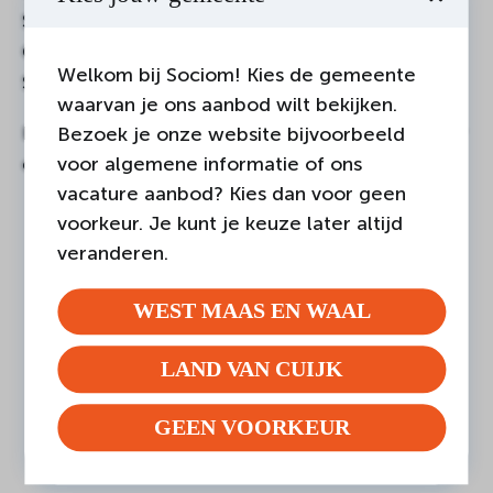
Stichting Door & Voor, Ypse, Biblioplus,
Gemeente Land van Cuijk, MFA Oelbroeck en
Welkom bij Sociom! Kies de gemeente
Sociom | Zin.
waarvan je ons aanbod wilt bekijken.
Kom naar deze filmavond en draag bij aan meer
Bezoek je onze website bijvoorbeeld
voor algemene informatie of ons
openheid over mentale gezondheid!
vacature aanbod? Kies dan voor geen
voorkeur. Je kunt je keuze later altijd
veranderen.
DEEL DEZE PAGINA
WEST MAAS EN WAAL
LAND VAN CUIJK
GEEN VOORKEUR