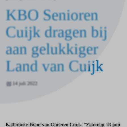
de
KBO Senioren
homepagina
Cuijk dragen bij
aan gelukkiger
Land van Cuijk
14 juli 2022
Katholieke Bond van Ouderen Cuijk:
“Zaterdag 18 juni