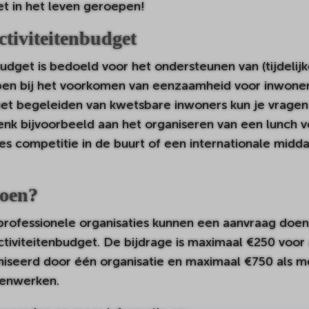
et in het leven geroepen!
ctiviteitenbudget
udget is bedoeld voor het ondersteunen van (tijdelijke
pen bij het voorkomen van eenzaamheid voor inwoner
het begeleiden van kwetsbare inwoners kun je vrage
Denk bijvoorbeeld aan het organiseren van een lunch 
s competitie in de buurt of een internationale midd
oen?
n professionele organisaties kunnen een aanvraag doe
activiteitenbudget. De bijdrage is maximaal €250 voor 
niseerd door één organisatie en maximaal €750 als 
menwerken.