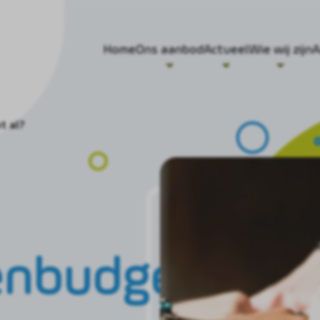
Home
Ons aanbod
Actueel
Wie wij zijn
A
t al?
tenbudget