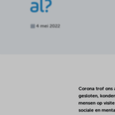
al?
4 mei 2022
Corona trof ons
gesloten, konde
mensen op visite
sociale en ment