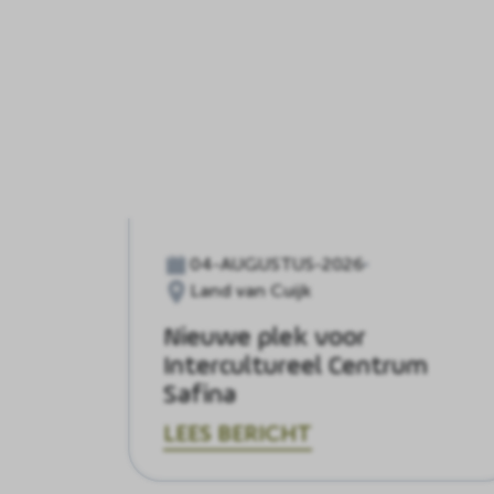
04-AUGUSTUS-2026
Land van Cuijk
Nieuwe plek voor
Intercultureel Centrum
Safina
LEES BERICHT