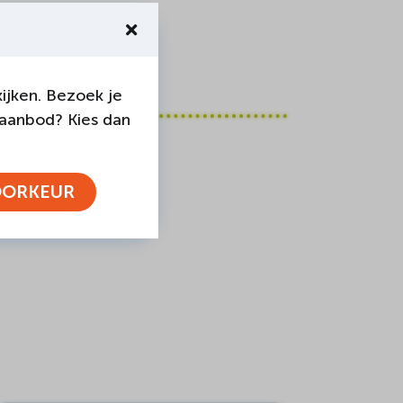
ijken. Bezoek je
 aanbod? Kies dan
OORKEUR