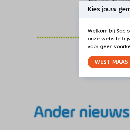
Kijk voor de voo
Kies jouw ge
https://sociom.n
Welkom bij Socio
onze website bij
voor geen voorkeu
WEST MAAS 
Ander nieuws