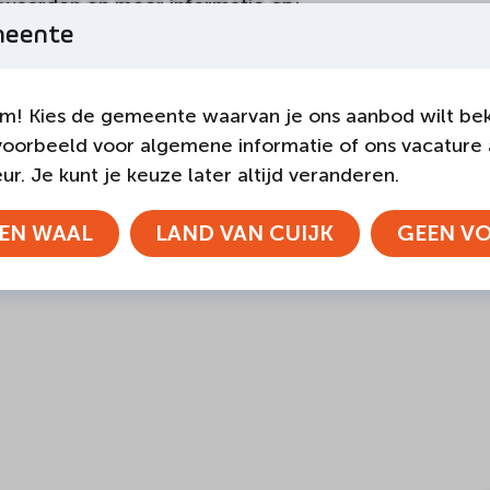
rwaarden en meer informatie op:
meente
l/aanbod/activiteitenbudget/
m! Kies de gemeente waarvan je ons aanbod wilt bek
DEEL DEZE PAGINA
voorbeeld voor algemene informatie of ons vacature
r. Je kunt je keuze later altijd veranderen.
EN WAAL
LAND VAN CUIJK
GEEN V