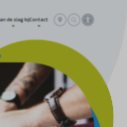
Selecteer
an de slag bij
Contact
Toegankelijkhei
locatie
openen