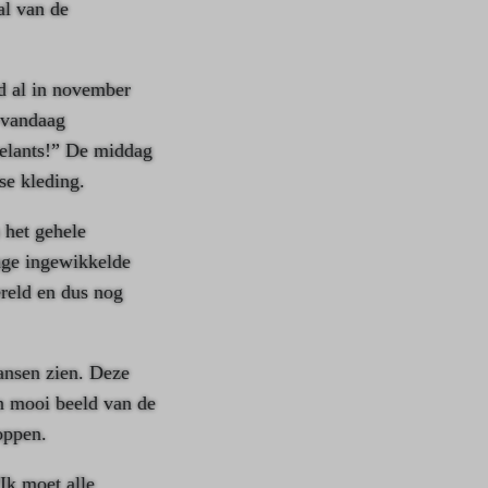
al van de
d al in november
 vandaag
oelants!” De middag
se kleding.
 het gehele
nge ingewikkelde
ereld en dus nog
dansen zien. Deze
n mooi beeld van de
oppen.
Ik moet alle