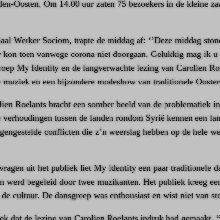
en-Oosten. Om 14.00 uur zaten 75 bezoekers in de kleine za
iaal Werker Sociom, trapte de middag af: ‘’Deze middag ston
 kon toen vanwege corona niet doorgaan. Gelukkig mag ik u
roep My Identity en de langverwachte lezing van Carolien R
 muziek en een bijzondere modeshow van traditionele Ooster
lien Roelants bracht een somber beeld van de problematiek in
verhoudingen tussen de landen rondom Syrië kennen een la
gengestelde conflicten die z’n weerslag hebben op de hele w
vragen uit het publiek liet My Identity een paar traditionele 
en werd begeleid door twee muzikanten. Het publiek kreeg ee
 de cultuur. De dansgroep was enthousiast en wist niet van st
eek dat de lezing van Carolien Roelants indruk had gemaakt. “