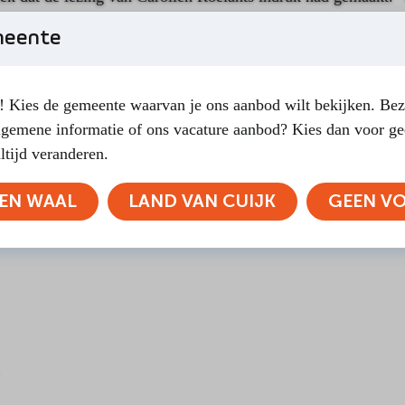
n laten landen.” “Ik wist niet dat de problemen in het Midde
meente
 “Carolien maakte de informatie begrijpelijk voor de luistera
 Kies de gemeente waarvan je ons aanbod wilt bekijken. Bez
lgemene informatie of ons vacature aanbod? Kies dan voor ge
DEEL DEZE PAGINA
altijd veranderen.
EN WAAL
LAND VAN CUIJK
GEEN V