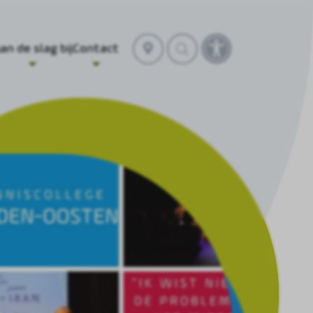
Selecteer
an de slag bij
Contact
Toegankelijkheidst
locatie
openen