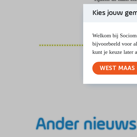
informatie echt eve
Kies jouw ge
ingewikkeld waren.”
Welkom bij Sociom!
bijvoorbeeld voor a
kunt je keuze later 
WEST MAAS 
Ander nieuws