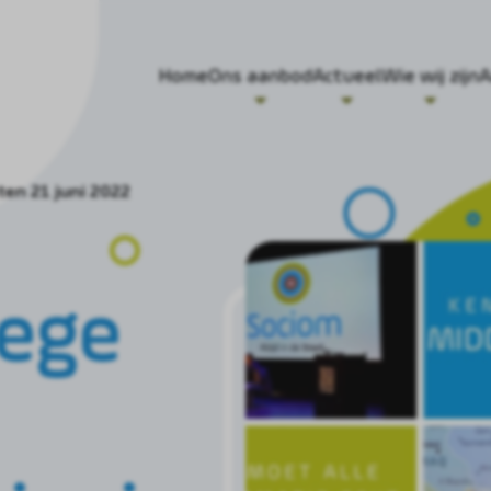
Home
Ons aanbod
Actueel
Wie wij zijn
A
en 21 juni 2022
lege