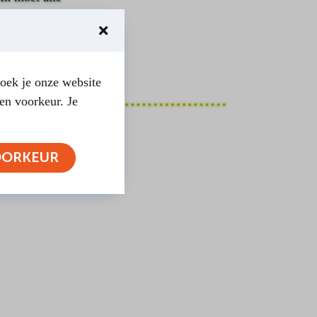
n-Oosten zo
ar.”
oek je onze website
en voorkeur. Je
OORKEUR