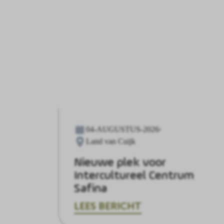
04-AUGUSTUS-2026
Land van Cuijk
Nieuwe plek voor
Intercultureel Centrum
Safina
LEES BERICHT