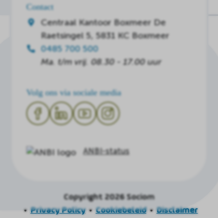
Contact
Centraal Kantoor Boxmeer
De
Raetsingel 5, 5831 KC Boxmeer
0485 700 500
Ma. t/m vrij. 08.30 - 17.00 uur
Volg ons via sociale media
ANBI-status
Copyright 2026 Sociom
Privacy Policy
Cookiebeleid
Disclaimer