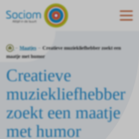
Ga
Maatjes
Creatieve muziekliefhebber zoekt een
naar
maatje met humor
de
Creatieve
homepagina
muziekliefhebber
zoekt een maatje
met humor