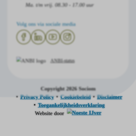
Ma. t/m vrij. 08.30 - 17.00 uur
Volg ons via sociale media
ANBI-status
Copyright 2026 Sociom
Privacy Policy
Cookiebeleid
Disclaimer
Toegankelijkheidsverklaring
Website door