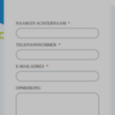
NAAM EN ACHTERNAAM
*
TELEFOONNUMMER
*
E-MAILADRES
*
OPMERKING