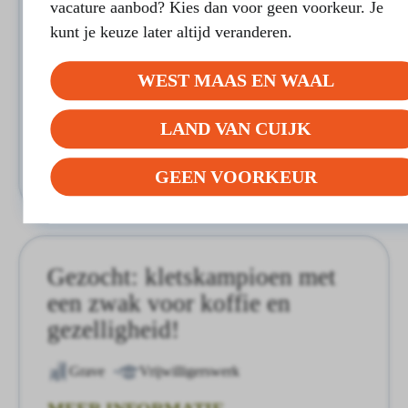
Samen genieten van de kleine
vacature aanbod? Kies dan voor geen voorkeur. Je
dingen
kunt je keuze later altijd veranderen.
Wanroij
Vrijwilligerswerk
WEST MAAS EN WAAL
MEER INFORMATIE
LAND VAN CUIJK
REAGEREN
GEEN VOORKEUR
Gezocht: kletskampioen met
een zwak voor koffie en
gezelligheid!
Grave
Vrijwilligerswerk