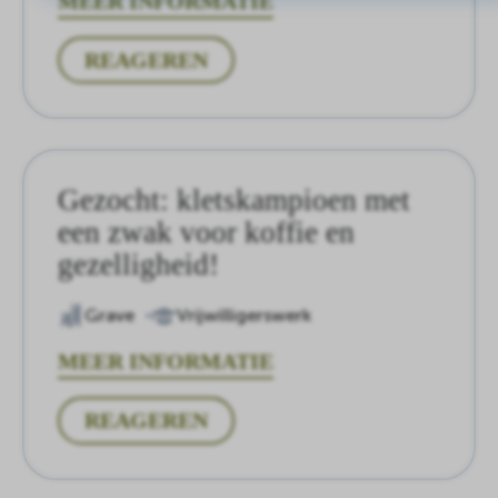
MEER INFORMATIE
REAGEREN
Gezocht: kletskampioen met
een zwak voor koffie en
gezelligheid!
Grave
Vrijwilligerswerk
MEER INFORMATIE
REAGEREN