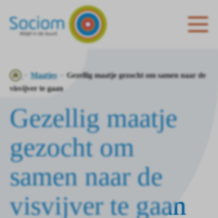
Ga
Maatjes
Gezellig maatje gezocht om samen naar de
naar
visvijver te gaan
de
Gezellig maatje
homepagina
gezocht om
samen naar de
visvijver te gaan