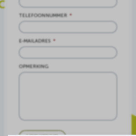
TELEFOONNUMMER
*
E-MAILADRES
*
OPMERKING