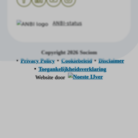
ANBI-status
Copyright 2026 Sociom
Privacy Policy
Cookiebeleid
Disclaimer
Toegankelijkheidsverklaring
Website door