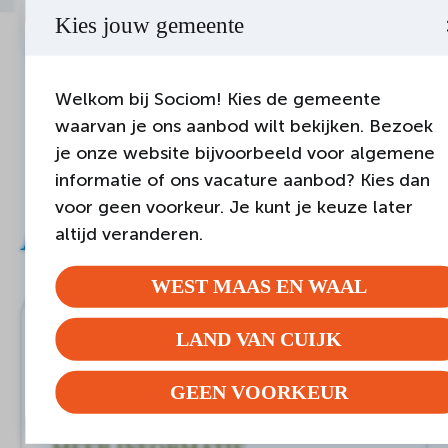
VERSTUUR
Kies jouw gemeente
Welkom bij Sociom! Kies de gemeente
waarvan je ons aanbod wilt bekijken. Bezoek
je onze website bijvoorbeeld voor algemene
informatie of ons vacature aanbod? Kies dan
voor geen voorkeur. Je kunt je keuze later
Andere maatjes
altijd veranderen.
WEST MAAS EN WAAL
Samen genieten van de kleine
LAND VAN CUIJK
dingen
GEEN VOORKEUR
Wanroij
Vrijwilligerswerk