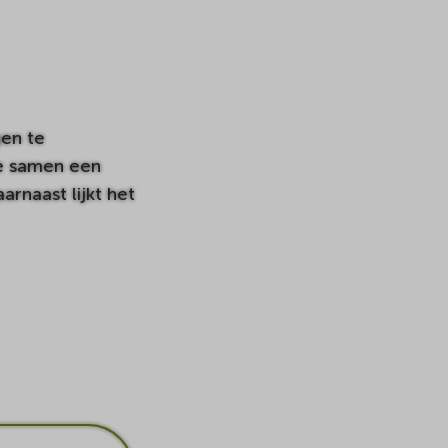
gen te
te samen een
rnaast lijkt het