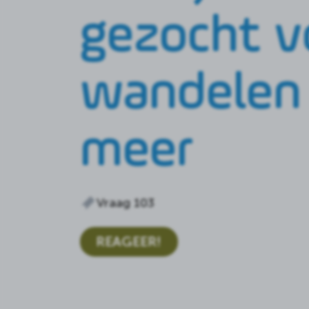
gezocht v
wandelen
meer
Vraag 103
REAGEER!