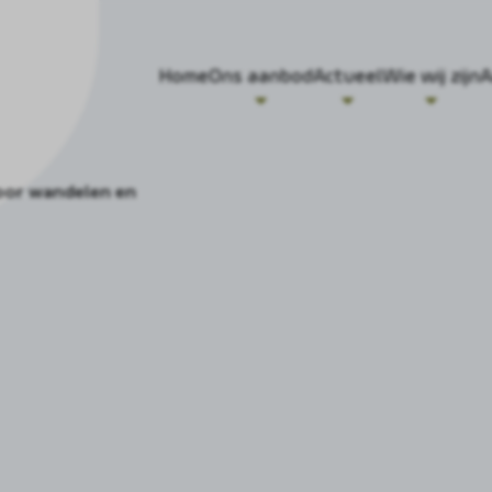
Home
Ons aanbod
Actueel
Wie wij zijn
A
oor wandelen en