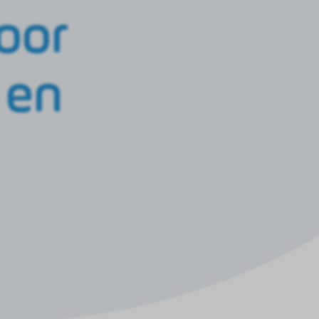
oor
 en