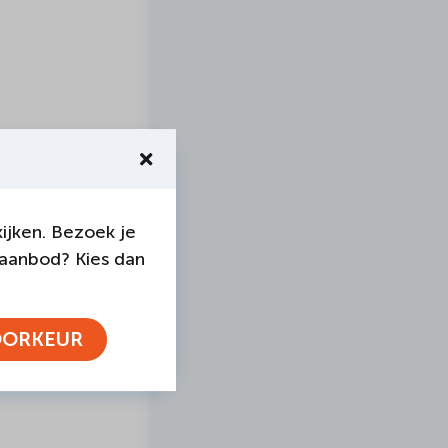
ijken. Bezoek je
 aanbod? Kies dan
OORKEUR