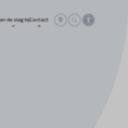
Selecteer
an de slag bij
Contact
Toegankelijkhei
locatie
openen