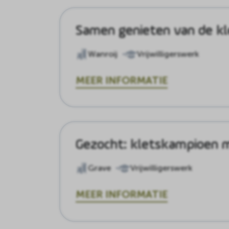
Samen genieten van de kl
Wanroij
Vrijwilligerswerk
MEER INFORMATIE
Gezocht: kletskampioen m
Grave
Vrijwilligerswerk
MEER INFORMATIE