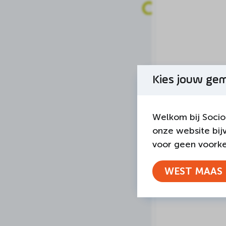
Kies jouw ge
Welkom bij Socio
onze website bij
voor geen voorkeu
WEST MAAS 