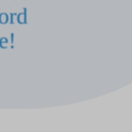
ord
e!