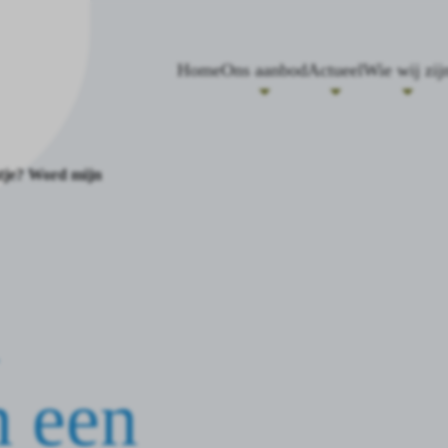
Home
Ons aanbod
Actueel
Wie wij zij
atje? Word mijn
n een