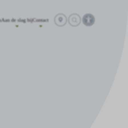
Selecteer
n
Aan de slag bij
Contact
Toegankelijkheidst
locatie
openen