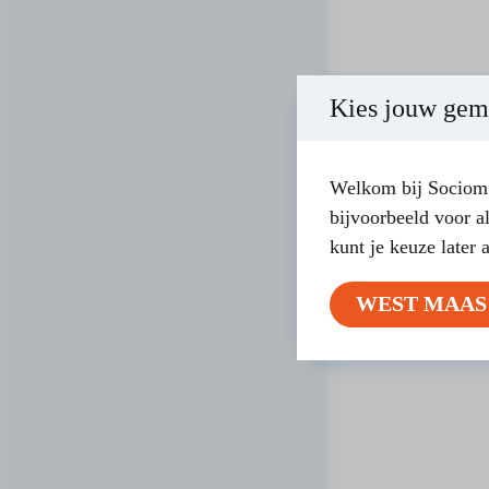
Kies jouw gem
Welkom bij Sociom!
bijvoorbeeld voor a
kunt je keuze later 
WEST MAAS