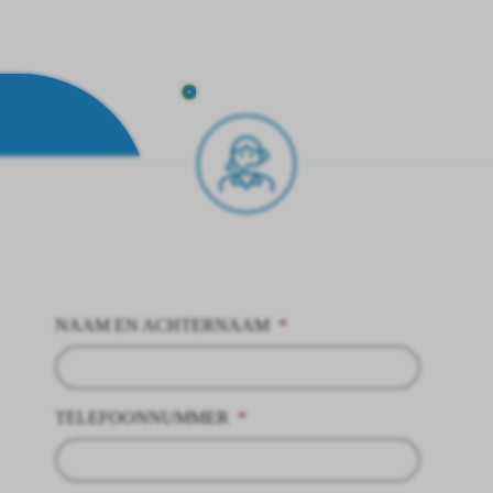
NAAM EN ACHTERNAAM
*
TELEFOONNUMMER
*