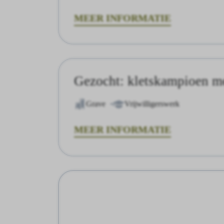
MEER INFORMATIE
Gezocht: kletskampioen me
Grave
Vrijwilligerswerk
MEER INFORMATIE