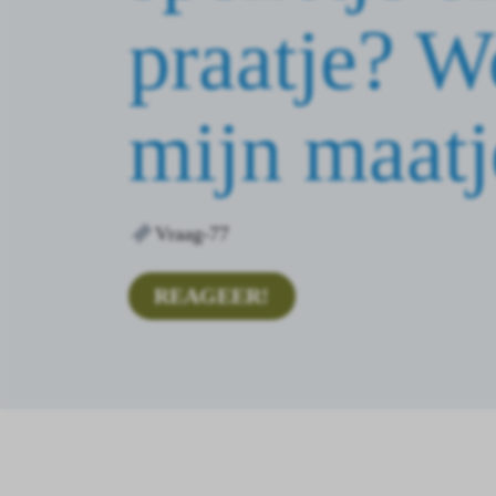
praatje? W
mijn maatj
Vraag-77
REAGEER!