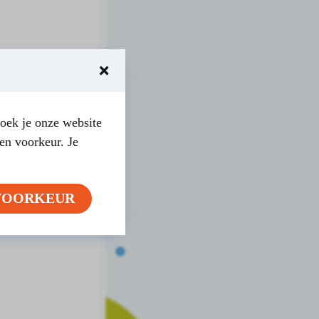
oek je onze website
en voorkeur. Je
VOORKEUR