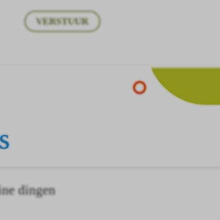
VERSTUUR
s
ine dingen