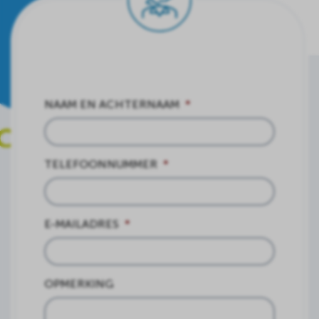
NAAM EN ACHTERNAAM
*
TELEFOONNUMMER
*
E-MAILADRES
*
OPMERKING