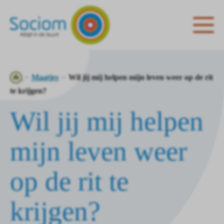
Ga
Maatjes
Wil jij mij helpen mijn leven weer op de rit
naar
te krijgen?
de
Wil jij mij helpen
homepagina
mijn leven weer
op de rit te
krijgen?