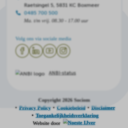
Raetsingel 5, 5831 KC Boxmeer
0485 700 500
Ma. t/m vrij. 08.30 - 17.00 uur
Volg ons via sociale media
ANBI-status
Copyright 2026 Sociom
Privacy Policy
Cookiebeleid
Disclaimer
Toegankelijkheidsverklaring
Website door