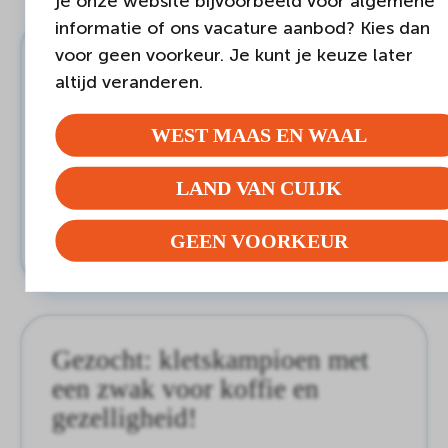
je onze website bijvoorbeeld voor algemene
informatie of ons vacature aanbod? Kies dan
voor geen voorkeur. Je kunt je keuze later
Samen genieten van de kleine
altijd veranderen.
dingen
WEST MAAS EN WAAL
Wanroij
Vrijwilligerswerk
MEER INFORMATIE
LAND VAN CUIJK
REAGEREN
GEEN VOORKEUR
Gezocht: kletskampioen met
een zwak voor koffie en
gezelligheid!