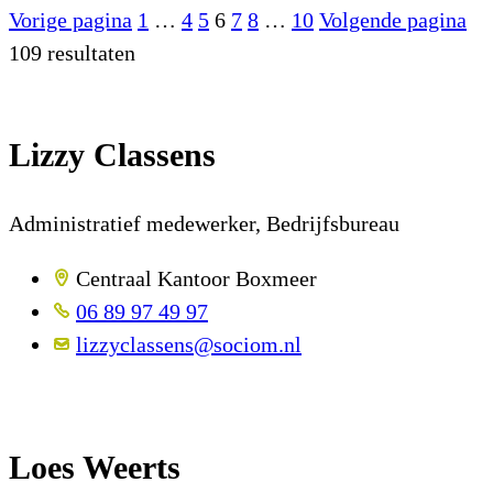
Vorige pagina
1
…
4
5
6
7
8
…
10
Volgende pagina
109 resultaten
Lizzy Classens
Administratief medewerker, Bedrijfsbureau
Centraal Kantoor Boxmeer
06 89 97 49 97
lizzyclassens@sociom.nl
Loes Weerts