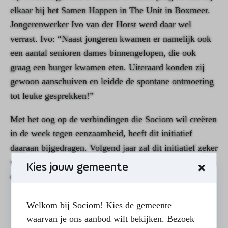
elkaar bij het Samen Happen in The Unit in Boxmeer.
Jongerenwerker Ivo van der Horst werd daar wel
verrast. Ivo: “Naast jongeren kwamen er namelijk ook
een aantal senioren dames binnengelopen, die ook
graag een burger kwamen eten. Uiteraard konden zij
gewoon aanschuiven en leidde de spontane ontmoeting
tot leuke gesprekken!”
Met het oog op de verbindingen die Sociom wil creëren
in de week tegen eenzaamheid, heeft dit initiatief
daaraan bijgedragen. Volgend jaar zal dit initiatief zeker
weer een plek krijgen om ontmoetingen te stimuleren
Kies jouw gemeente
en om mensen een leuk eetmoment te bezorgen.
Welkom bij Sociom! Kies de gemeente
waarvan je ons aanbod wilt bekijken. Bezoek
DEEL DEZE PAGINA