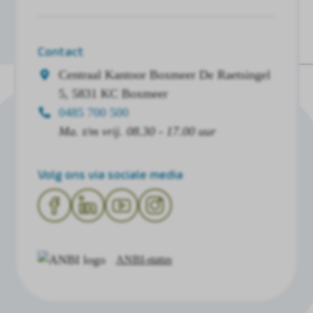
Contact
Centraal Kantoor Boxmeer
De Raetsingel
5, 5831 KC Boxmeer
0485 700 500
Ma. t/m vrij. 08.30 - 17.00 uur
Volg ons via sociale media
ANBI-status