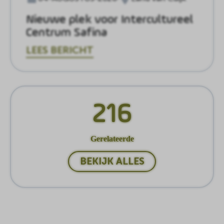
Nieuwe plek voor Intercultureel
Centrum Safina
LEES BERICHT
216
Gerelateerde
BEKIJK ALLES