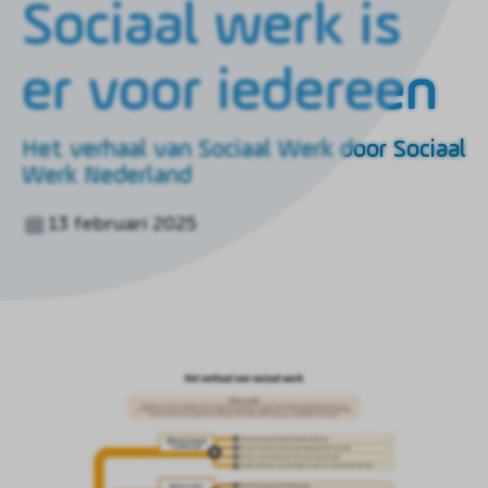
Sociaal werk is
de
homepagina
er voor iedereen
Het verhaal van Sociaal Werk door Sociaal
Werk Nederland
13 februari 2025