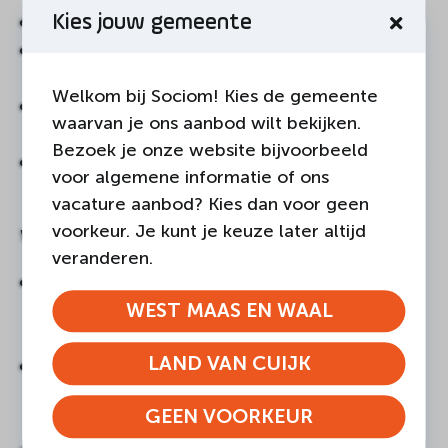
Wij staan zonder oordeel naast mensen.
Kies jouw gemeente
Wij bieden al ondersteuning als mensen nog
moeten wachten op zorg.
Welkom bij Sociom! Kies de gemeente
Wij zijn vrij toegankelijk en werken zonder
waarvan je ons aanbod wilt bekijken.
indicaties.
Bezoek je onze website bijvoorbeeld
Wij zijn er voor mensen waar geen instanties
voor algemene informatie of ons
of medemensen meer komen.
vacature aanbod? Kies dan voor geen
voorkeur. Je kunt je keuze later altijd
Wij zijn de verbindende schakel
veranderen.
Wij verbinden mensen vroegtijdig met de
juiste organisaties om problemen in de kiem
WEST MAAS EN WAAL
te smoren.
LAND VAN CUIJK
Wij signaleren (oorzaken van) structurele,
maatschappelijke problemen en agenderen
GEEN VOORKEUR
deze bij relevante partijen.