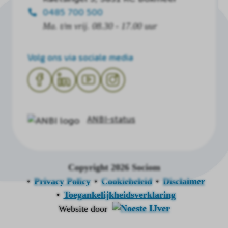
0485 700 500
Ma. t/m vrij. 08.30 - 17.00 uur
Volg ons via sociale media
ANBI-status
Copyright 2026 Sociom
Privacy Policy
Cookiebeleid
Disclaimer
Toegankelijkheidsverklaring
Website door