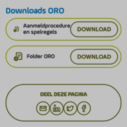
Downloads ORO
Aanmeldprocedure
DOWNLOAD
en spelregels
DOWNLOAD
Folder ORO
DEEL DEZE PAGINA