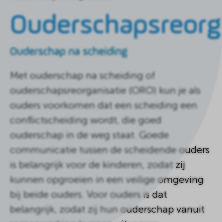
de
homepagina
Ouderschapsreorg
Ouderschap na scheiding
Met ouderschap na scheiding of
ouderschapsreorganisatie (ORO) kun je als
ouders voorkomen dat een scheiding een
conflictscheiding wordt, die goed
ouderschap in de weg staat. Goede
communicatie tussen de scheidende ouders
is belangrijk voor de kinderen, zodat zij
kunnen opgroeien in een veilige omgeving
bij beide ouders. Voor ouders is dat
belangrijk, zodat zij hun ouderschap vanuit