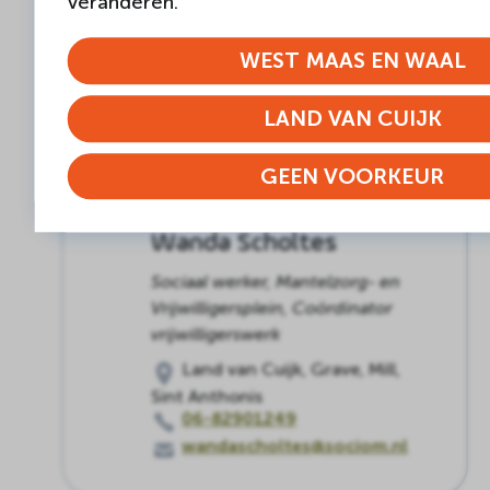
veranderen.
Sociaal werker, Algemeen
maatschappelijk werk
WEST MAAS EN WAAL
Boxmeer
06 10 43 49 44
jannafleurij@sociom.nl
LAND VAN CUIJK
GEEN VOORKEUR
Wanda Scholtes
Sociaal werker, Mantelzorg- en
Vrijwilligersplein, Coördinator
vrijwilligerswerk
Land van Cuijk, Grave, Mill,
Sint Anthonis
06-82901249
wandascholtes@sociom.nl