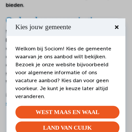
bieden.
Ouderschapsreorganisatie
Kies jouw gemeente
Wanneer je kinderen hebt en gaat scheiden
kom je voor de uitdaging te staan om het
ouderschap op een andere manier te gaan
Welkom bij Sociom! Kies de gemeente
organiseren. Wij bieden bemiddelingshulp aan
waarvan je ons aanbod wilt bekijken.
Bezoek je onze website bijvoorbeeld
ouders, die niet (meer) bij elkaar zijn en die
voor algemene informatie of ons
graag afspraken willen maken over de zorg
vacature aanbod? Kies dan voor geen
voor hun kinderen.
voorkeur. Je kunt je keuze later altijd
Meer informatie hierover vind je bij
veranderen.
ouderschapsreorganisatie (ORO)
.
WEST MAAS EN WAAL
LAND VAN CUIJK