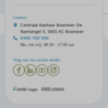
Contact
Centraal Kantoor Boxmeer
De
Raetsingel 5, 5831 KC Boxmeer
0485 700 500
Ma. t/m vrij. 08.30 - 17.00 uur
Volg ons via sociale media
ANBI-status