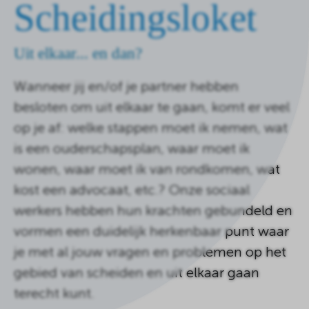
Scheidingsloket
de
homepagina
Uit elkaar... en dan?
Wanneer jij en/of je partner hebben
besloten om uit elkaar te gaan, komt er veel
op je af: welke stappen moet ik nemen, wat
is een ouderschapsplan, waar moet ik
wonen, waar moet ik van rondkomen, wat
kost een advocaat, etc.? Onze sociaal
werkers hebben hun krachten gebundeld en
vormen een duidelijk herkenbaar punt waar
je met al jouw vragen en problemen op het
gebied van scheiden en uit elkaar gaan
terecht kunt.