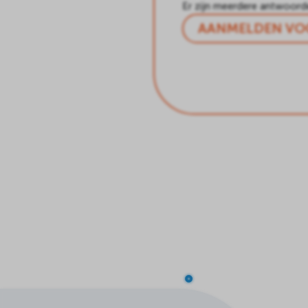
Er zijn meerdere antwoord
AANMELDEN VO