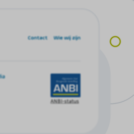
Contact
Wie wij zijn
ia
ANBI-status