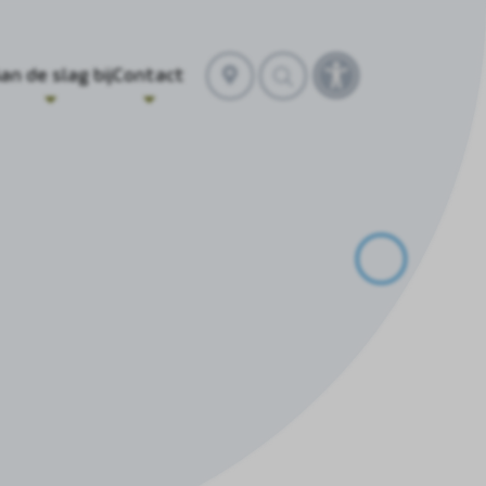
Selecteer
an de slag bij
Contact
Toegankelijkhei
locatie
openen