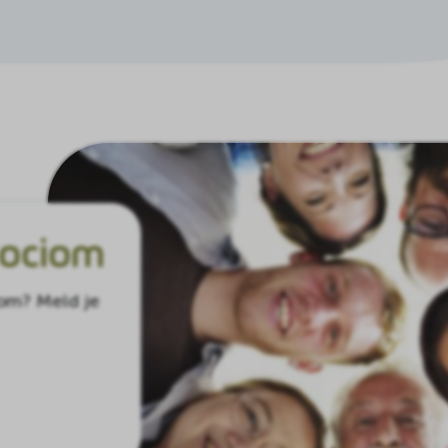
Sociom
iom? Meld je