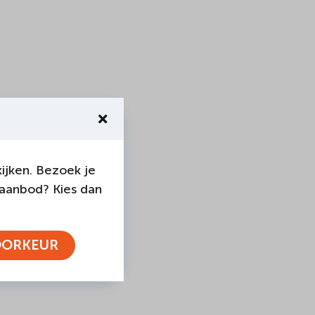
ijken. Bezoek je
 aanbod? Kies dan
OORKEUR