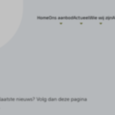
Home
Ons aanbod
Actueel
Wie wij zijn
A
t laatste nieuws? Volg dan deze pagina
.