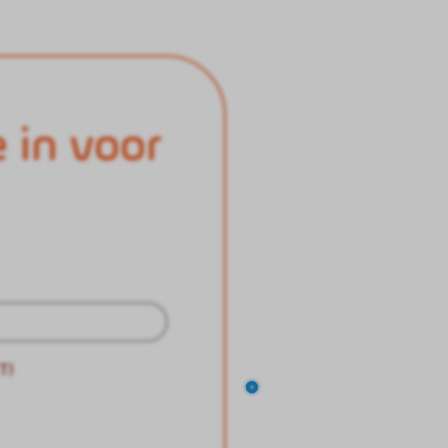
e in voor
T)