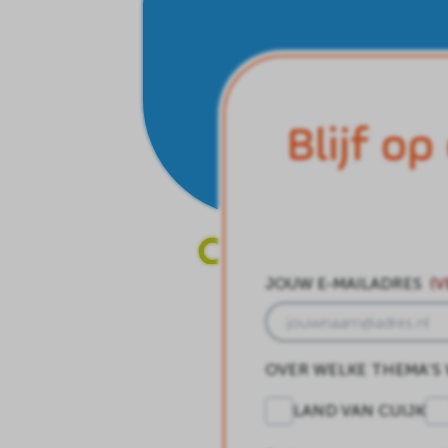
Blijf op
JOUW E-MAILADRES
(V
OVER WELKE THEMA’S
LAND VAN CUIJK