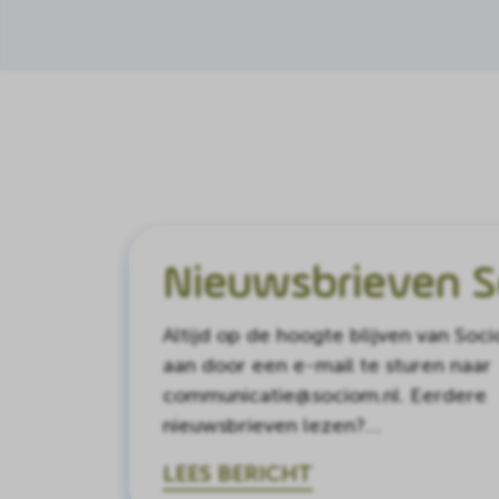
Nieuwsbrieven 
Altijd op de hoogte blijven van Soc
aan door een e-mail te sturen naar
communicatie@sociom.nl. Eerdere
nieuwsbrieven lezen?…
LEES BERICHT