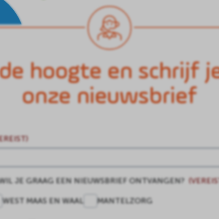
 de hoogte en schrijf j
onze nieuwsbrief
EREIST)
 WIL JE GRAAG EEN NIEUWSBRIEF ONTVANGEN?
(VEREIS
WEST MAAS EN WAAL
MANTELZORG