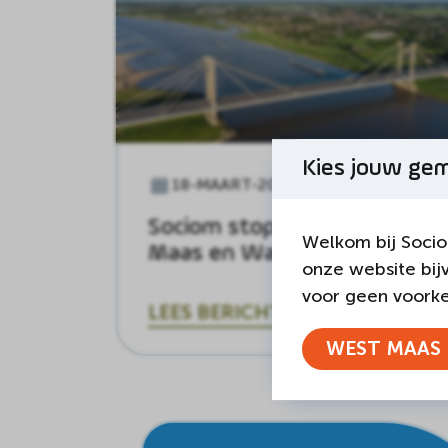
Kies jouw ge
18-MAART-2026
Land van Cuijk
Sociom stopt binnen West
Welkom bij Socio
Maas en Waal
onze website bij
voor geen voorkeu
LEES BERICHT
WEST MAAS 