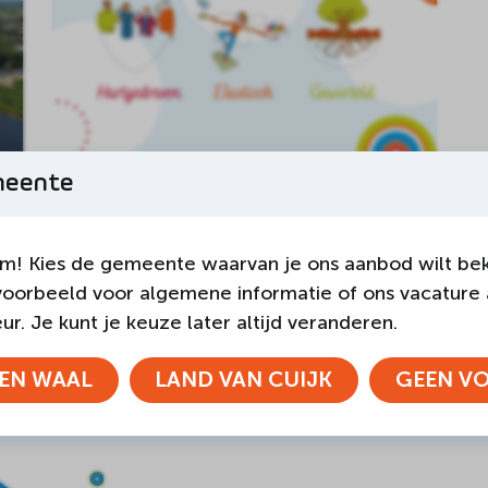
meente
26-JANUARI-2026
Land van Cuijk
m! Kies de gemeente waarvan je ons aanbod wilt bek
De kernwaarden van
voorbeeld voor algemene informatie of ons vacature
Sociom
r. Je kunt je keuze later altijd veranderen.
LEES BERICHT
EN WAAL
LAND VAN CUIJK
GEEN V