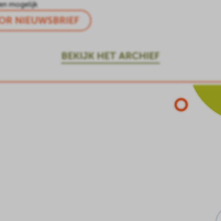
en mogelijk
OR NIEUWSBRIEF
BEKIJK HET ARCHIEF