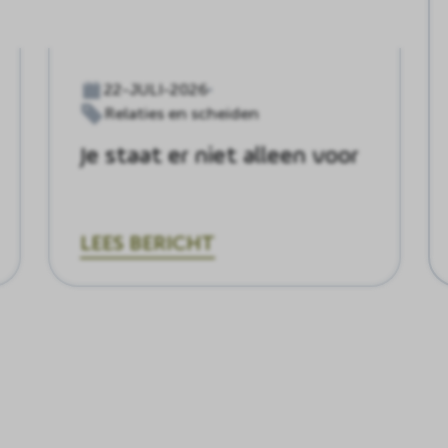
22-JULI-2026
Relaties en scheiden
Je staat er niet alleen voor
LEES BERICHT