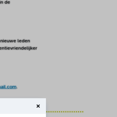
in de
 nieuwe leden
ntievriendelijker
ail.com
.