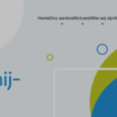
Home
Ons aanbod
Actueel
Wie wij zijn
A
ij-