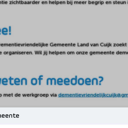
e zichtbaarder en helpen bij meer begrip en steun 
e!
mentievriendelijke Gemeente Land van Cuijk zoekt
te organiseren. Wil jij helpen om onze gemeente deme
eten of meedoen?
p met de werkgroep via
dementievriendelijkcuijk@gm
meente
DEEL DEZE PAGINA