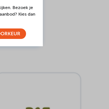
ijken. Bezoek je
 aanbod? Kies dan
OORKEUR