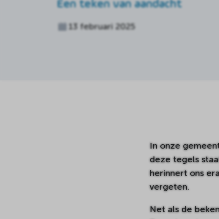
Een teken van aandacht
13 februari 2025
In onze gemeent
deze tegels staa
herinnert ons e
vergeten.
Net als de beke