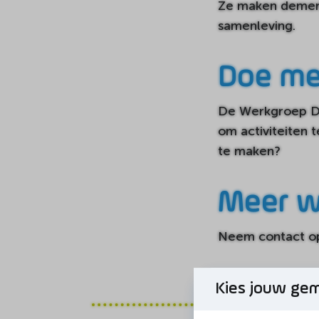
Ze maken dementi
samenleving.
Doe me
De Werkgroep De
om activiteiten 
te maken?
Meer w
Neem contact o
Kies jouw ge