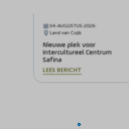
04-AUGUSTUS-2026
Land van Cuijk
Nieuwe plek voor
Intercultureel Centrum
Safina
LEES BERICHT