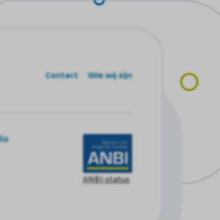
Contact
Wie wij zijn
ia
ANBI-status