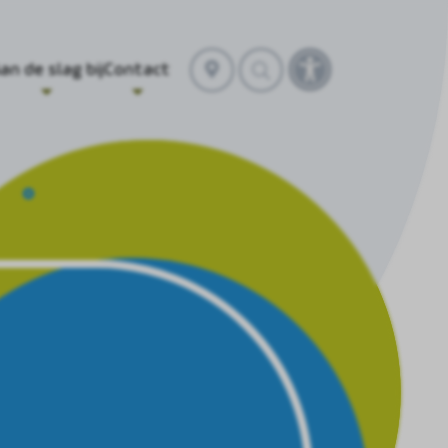
Selecteer
an de slag bij
Contact
Toegankelijkhei
locatie
openen