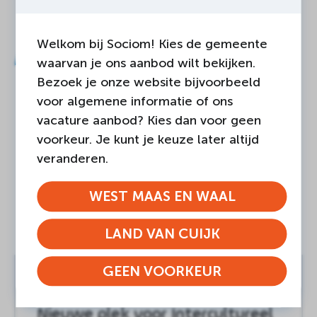
Welkom bij Sociom! Kies de gemeente
Ander nieuws
waarvan je ons aanbod wilt bekijken.
Bezoek je onze website bijvoorbeeld
voor algemene informatie of ons
vacature aanbod? Kies dan voor geen
voorkeur. Je kunt je keuze later altijd
veranderen.
WEST MAAS EN WAAL
LAND VAN CUIJK
GEEN VOORKEUR
04-AUGUSTUS-2026
Land van Cuijk
Nieuwe plek voor Intercultureel