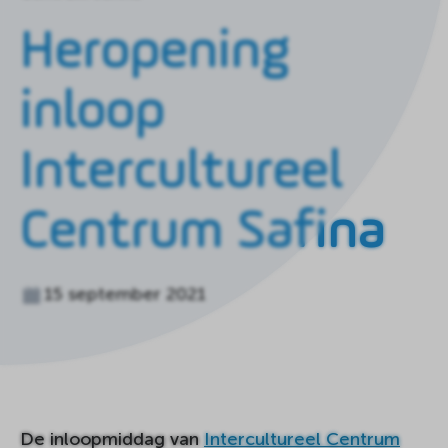
de
homepagina
Heropening
inloop
Intercultureel
Centrum Safina
15 september 2021
De inloopmiddag van
Intercultureel Centrum