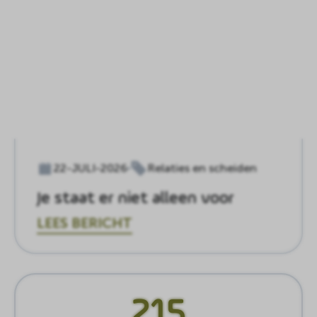
22-JULI-2026
Relaties en scheiden
Je staat er niet alleen voor
LEES BERICHT
215