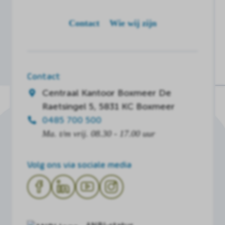
Contact
Wie wij zijn
Contact
Centraal Kantoor Boxmeer
De
Raetsingel 5, 5831 KC Boxmeer
0485 700 500
Ma. t/m vrij. 08.30 - 17.00 uur
Volg ons via sociale media