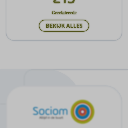
Gerelateerde
BEKIJK ALLES
Ga
naar
de
homepagina