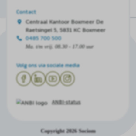
Contact
Centraal Kantoor Boxmeer
De
Raetsingel 5, 5831 KC Boxmeer
0485 700 500
Ma. t/m vrij. 08.30 - 17.00 uur
Volg ons via sociale media
ANBI-status
Copyright 2026 Sociom