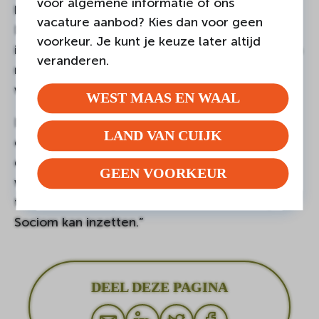
voor algemene informatie of ons
hier en zijn we op huisbezoek geweest.
vacature aanbod? Kies dan voor geen
Daarmee werd al meteen duidelijk hoe fijn het
voorkeur. Je kunt je keuze later altijd
is om Dyala erbij te hebben. We kunnen mensen
veranderen.
nu adviseren, informeren en doorverwijzen,
waardoor ze zichzelf beter kunnen redden.”
WEST MAAS EN WAAL
Dyala: “Daarnaast is het ook goed voor mijn
LAND VAN CUIJK
eigen ontwikkeling. Ik leer nog elke dag. Mijn
doel is om uiteindelijk een officiële tolk te
GEEN VOORKEUR
worden. Ik ben nu bezig met een studie sociaal
tolker en ben blij dat ik dit nu al meteen bij
Sociom kan inzetten.”
DEEL DEZE PAGINA