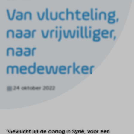
de
homepagina
Van vluchteling,
naar vrijwilliger,
naar
medewerker
24 oktober 2022
“Gevlucht uit de oorlog in Syrië, voor een