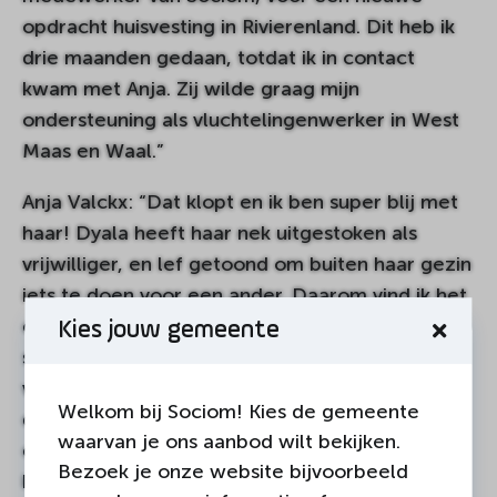
opdracht huisvesting in Rivierenland. Dit heb ik
drie maanden gedaan, totdat ik in contact
kwam met Anja. Zij wilde graag mijn
ondersteuning als vluchtelingenwerker in West
Maas en Waal.”
Anja Valckx: “Dat klopt en ik ben super blij met
haar! Dyala heeft haar nek uitgestoken als
vrijwilliger, en lef getoond om buiten haar gezin
iets te doen voor een ander. Daarom vind ik het
ontzettend leuk dat ik met haar mag
Kies jouw gemeente
samenwerken. In West Maas en Waal komen
veel gezinnen uit Syrië. Ik spreek geen Arabisch
Welkom bij Sociom! Kies de gemeente
dus voor mij is het lastig om met hun te
waarvan je ons aanbod wilt bekijken.
communiceren. Inmiddels hebben we samen
Bezoek je onze website bijvoorbeeld
kennis gemaakt met de Syrische gemeenschap