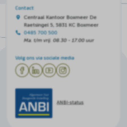
Contact
Centraal Kantoor Boxmeer
De
Raetsingel 5, 5831 KC Boxmeer
0485 700 500
Ma. t/m vrij. 08.30 - 17.00 uur
Volg ons via sociale media
ANBI-status