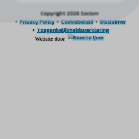
Copyright 2026 Sociom
Privacy Policy
Cookiebeleid
Disclaimer
Toegankelijkheidsverklaring
Website door