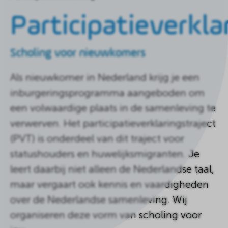
de
homepagina
Participatieverkla
Scholing voor nieuwkomers
Als nieuwkomer in Nederland krijg je een
inburgeringsprogramma aangeboden om
een volwaardige plaats in de samenleving te
verwerven. Het participatieverklaringstraject
(PVT) is onderdeel van dit traject voor
statushouders en huwelijksmigranten. Je
leert daarbij niet alleen de Nederlandse taal,
maar vergaart ook kennis en vaardigheden
over de Nederlandse samenleving. Wij
organiseren deze vorm van scholing voor