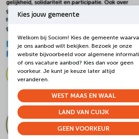
gelijkheid, solidariteit en participatie. Ook over
gevoelige onderwerpen zoals euthanasie,
Kies jouw gemeente
homohuwelijk of abortus wordt met elkaar van
gedachten gewisseld en gediscussieerd.
Welkom bij Sociom! Kies de gemeente waarv
Download de folder
je ons aanbod wilt bekijken. Bezoek je onze
Participatieverklaring
website bijvoorbeeld voor algemene informat
of ons vacature aanbod? Kies dan voor geen
voorkeur. Je kunt je keuze later altijd
Folder
DOWNLOAD
Participatieverklaring
veranderen.
WEST MAAS EN WAAL
LAND VAN CUIJK
DEEL DEZE PAGINA
GEEN VOORKEUR