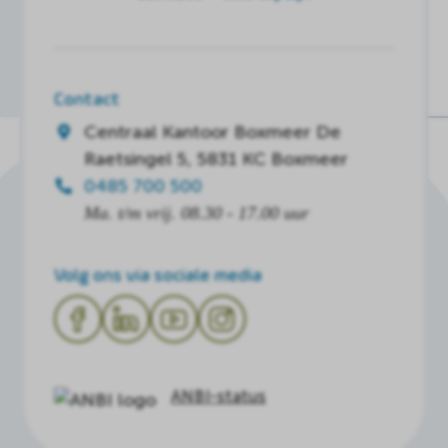
Contact
Centraal Kantoor Boxmeer
De
Raetsingel 5, 5831 KC Boxmeer
0485 700 500
Ma. t/m vrij. 08.30 - 17.00 uur
Volg ons via sociale media
ANBI-status