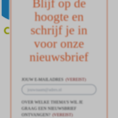
Blijf op de
hoogte en
schrijf je in
voor onze
nieuwsbrief
JOUW E-MAILADRES
(VEREIST)
OVER WELKE THEMA’S WIL JE
GRAAG EEN NIEUWSBRIEF
ONTVANGEN?
(VEREIST)