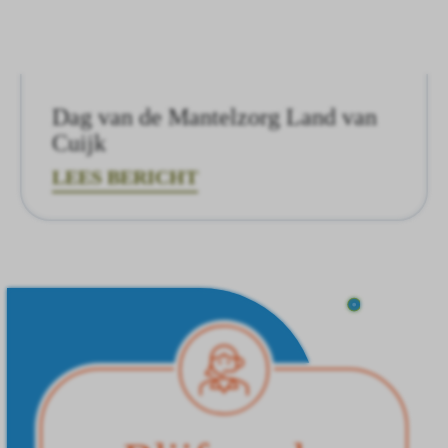
Dag van de Mantelzorg Land van
Cuijk
LEES BERICHT