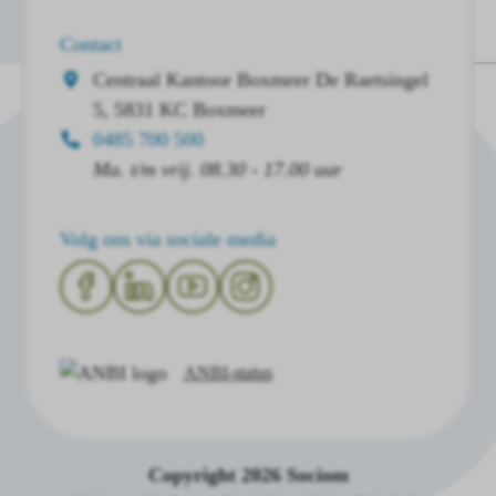
Contact
Centraal Kantoor Boxmeer
De Raetsingel
5, 5831 KC Boxmeer
0485 700 500
Ma. t/m vrij. 08.30 - 17.00 uur
Volg ons via sociale media
ANBI-status
Copyright 2026 Sociom