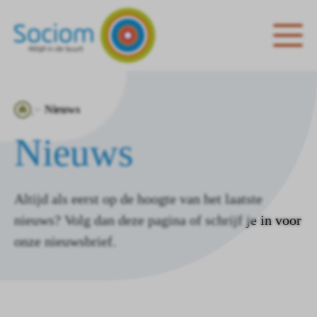
Ga
Nieuws
naar
Nieuws
de
homepagina
Altijd als eerst op de hoogte van het laatste
nieuws? Volg dan deze pagina of schrijf je in voor
onze nieuwsbrief.