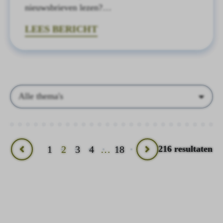
nieuwsbrieven lezen?…
LEES BERICHT
Thema's
1
2
3
4
…
18
216 resultaten
Vorige
Volgende
pagina
pagina