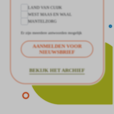
LAND VAN CUIJK
WEST MAAS EN WAAL
MANTELZORG
Er zijn meerdere antwoorden mogelijk
AANMELDEN VOOR
NIEUWSBRIEF
BEKIJK HET ARCHIEF