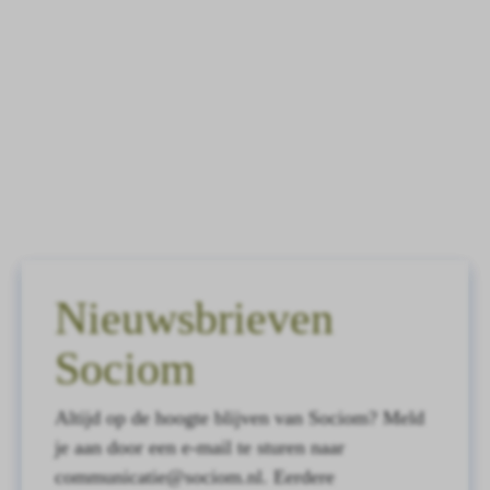
Nieuwsbrieven
Sociom
Altijd op de hoogte blijven van Sociom? Meld
je aan door een e-mail te sturen naar
communicatie@sociom.nl. Eerdere