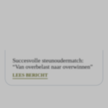
Succesvolle steunoudermatch:
“Van overbelast naar overwinnen”
LEES BERICHT