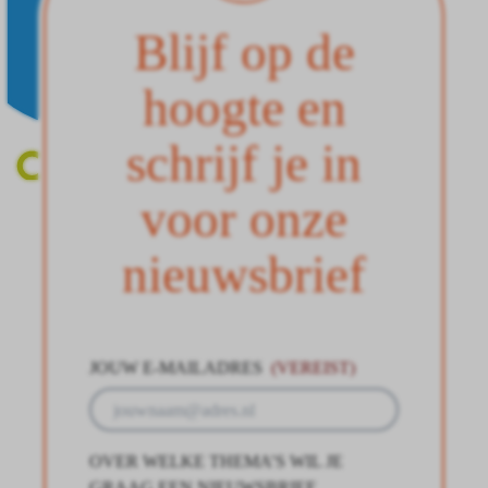
Blijf op de
hoogte en
schrijf je in
voor onze
nieuwsbrief
JOUW E-MAILADRES
(VEREIST)
OVER WELKE THEMA’S WIL JE
GRAAG EEN NIEUWSBRIEF