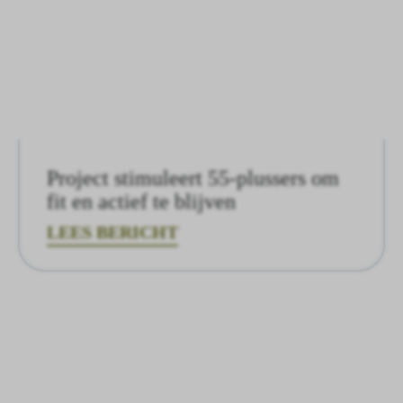
Project stimuleert 55-plussers om
fit en actief te blijven
LEES BERICHT