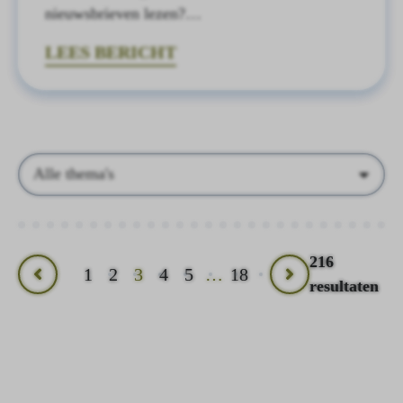
nieuwsbrieven lezen?…
LEES BERICHT
Thema's
216
1
2
3
4
5
…
18
Vorige
Volgende
resultaten
pagina
pagina