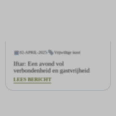
02-APRIL-2025
Vrijwillige inzet
Iftar: Een avond vol
verbondenheid en gastvrijheid
LEES BERICHT