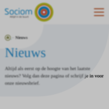
Ga
Nieuws
naar
Nieuws
de
homepagina
Altijd als eerst op de hoogte van het laatste
nieuws? Volg dan deze pagina of schrijf je in voor
onze nieuwsbrief.