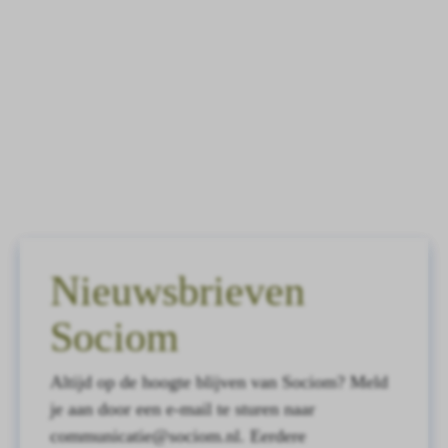
Nieuwsbrieven
Sociom
Altijd op de hoogte blijven van Sociom? Meld
je aan door een e-mail te sturen naar
communicatie@sociom.nl. Eerdere