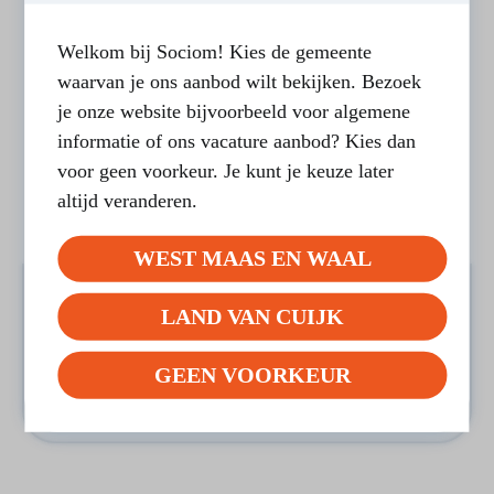
Welkom bij Sociom! Kies de gemeente
waarvan je ons aanbod wilt bekijken. Bezoek
je onze website bijvoorbeeld voor algemene
informatie of ons vacature aanbod? Kies dan
voor geen voorkeur. Je kunt je keuze later
altijd veranderen.
WEST MAAS EN WAAL
21-MEI-2025
Vrijwillige inzet
LAND VAN CUIJK
Het verhaal van Lisa en Hans
GEEN VOORKEUR
LEES BERICHT