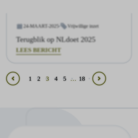
24-MAART-2025
Vrijwillige inzet
Terugblik op NLdoet 2025
LEES BERICHT
1
2
3
4
5
…
18
Vorige
Volgende
pagina
pagina