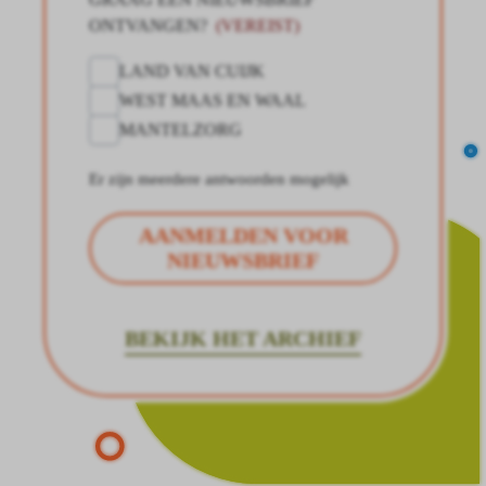
ONTVANGEN?
(VEREIST)
LAND VAN CUIJK
WEST MAAS EN WAAL
MANTELZORG
Er zijn meerdere antwoorden mogelijk
AANMELDEN VOOR
NIEUWSBRIEF
BEKIJK HET ARCHIEF