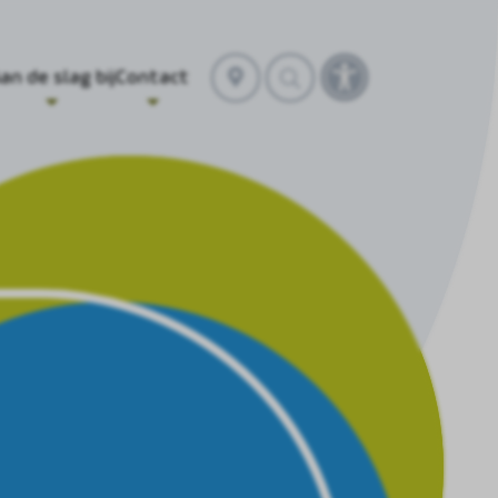
Selecteer
an de slag bij
Contact
Toegankelijkhei
locatie
openen