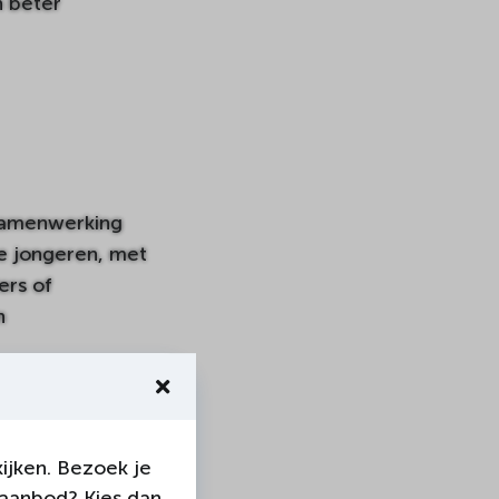
 beter
 samenwerking
e jongeren, met
ers of
n
ijken. Bezoek je
 aanbod? Kies dan