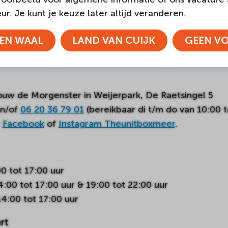
traat 4
r. Je kunt je keuze later altijd veranderen.
EN WAAL
LAND VAN CUIJK
GEEN V
stagram cyoucuijk
voor meer informatie en de laatste
ouw de Morgenster in Weijerpark, De Raetsingel 5
n/of
06 20 36 79 01
(bereikbaar di t/m do van 10:00 t
p
Facebook
of
Instagram Theunitboxmeer
.
0 tot 17:00 uur
00 tot 17:00 uur & 19:00 tot 22:00 uur
4:00 tot 17:00 uur
rt