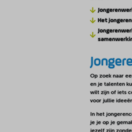
Jongerenwerk
Het jongere
Jongerenwerk
samenwerkin
Jonger
Op zoek naar een
en je talenten k
wilt zijn of iet
voor jullie ideeë
In het jongerenc
je je op je gemak
jezelf zijn zond