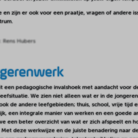
 en zijn er ook voor een praatje, vragen of andere iss
trum.
: Rens Hubers
ngerenwerk
t een pedagogische invalshoek met aandacht voor de
efsituatie. We zien niet alleen wat er in de jongere
ok de andere leefgebieden; thuis, school, vrije tijd e
jk, een integrale manier van werken en een goede a
we een beter overzicht van wat er zich afspeelt en h
 Met deze werkwijze en de juiste benadering naar d