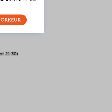
OORKEUR
 nieuwtjes en de
ot 21:30)