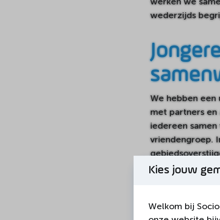
werken we samen
wederzijds begri
Jongere
samenw
We hebben een un
met partners en 
iedereen samen v
vriendengroep. I
gebiedsoverstijg
Kies jouw ge
Locatie
Welkom bij Socio
Cuijk
onze website bij