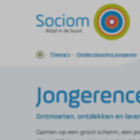
Ga
Thema's
Ondersteuning jongeren
naar
de
homepagina
Jongerenc
Ontmoeten, ontdekken en lere
Gamen op een groot scherm, een pot