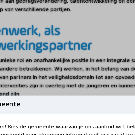
 aan gedragsverandering, talentontwikkeling en een
p van verschillende partijen.
nwerk, als
erkingspartner
ieke rol en onafhankelijke positie in een integrale
andere betrokkenen. Wij werken, in het belang van d
an partners in het veiligheidsdomein tot aan opvoed
nterventies zijn in overleg met de jongeren en kunne
end zijn.
meente
s
m! Kies de gemeente waarvan je ons aanbod wilt bek
voorbeeld voor algemene informatie of ons vacature