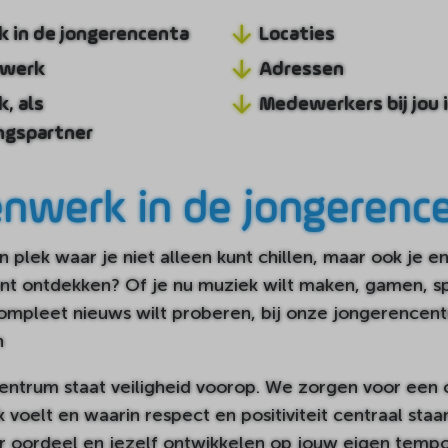
 in de jongerencenta
Locaties
nwerk
Adressen
, als
Medewerkers bij jou 
gspartner
enwerk in de jongerenc
 plek waar je niet alleen kunt chillen, maar ook je en
unt ontdekken? Of je nu muziek wilt maken, gamen, sp
s compleet nieuws wilt proberen, bij onze jongerencent
n
entrum staat veiligheid voorop. We zorgen voor een
 voelt en waarin respect en positiviteit centraal staan
er oordeel en jezelf ontwikkelen op jouw eigen tempo