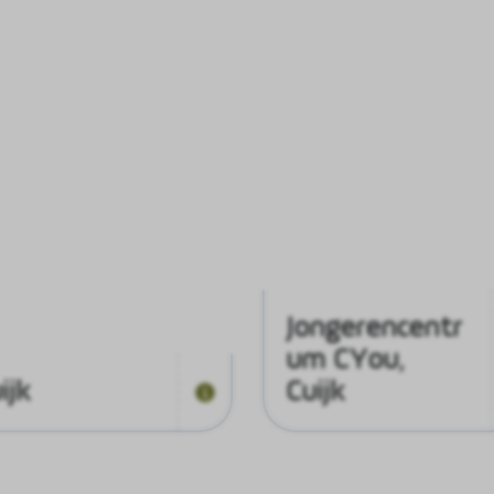
Jongerencentr
um CYou,
ijk
Cuijk