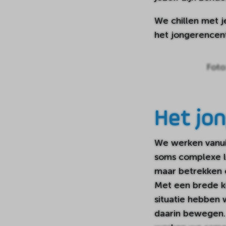
We chillen met je
het jongerencen
Foto
Het jo
We werken vanui
soms complexe le
maar betrekken o
Met een brede ki
situatie hebben 
daarin bewegen.