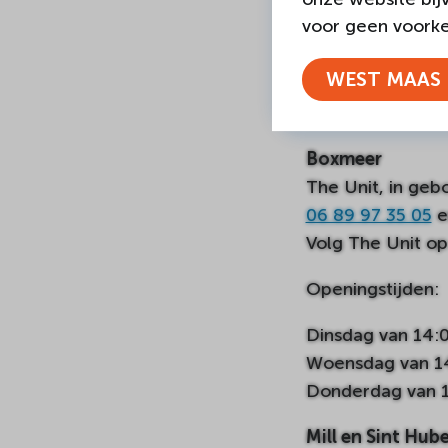
Cyou, Sint Annas
voor geen voorkeu
0485 324 809
WEST MAAS 
Volg Cyou via
In
activiteiten.
Boxmeer
The Unit, in geb
06 89 97 35 05
e
Volg The Unit o
Openingstijden:
Dinsdag van 14:0
Woensdag van 14:
Donderdag van 1
Mill en Sint Hube