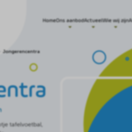
Home
Ons aanbod
Actueel
Wie wij zijn
A
Jongerencentra
entra
n
je tafelvoetbal,