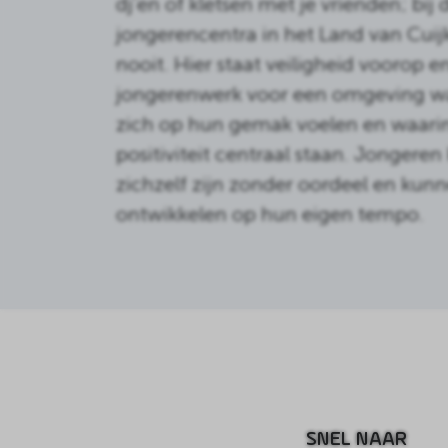
dj’en of kletsen met je vrienden; bij 
jongerencentra in het Land van Cuijk 
nooit. Hier staat veiligheid voorop e
jongerenwerk voor een omgeving wa
zich op hun gemak voelen en waarin
positiviteit centraal staan. Jongeren
zichzelf zijn zonder oordeel en kunn
ontwikkelen op hun eigen tempo.
SNEL NAAR