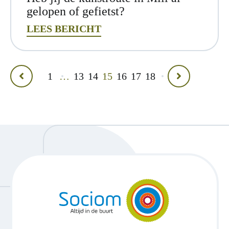
gelopen of gefietst?
LEES BERICHT
1
…
13
14
15
16
17
18
Vorige
Volgende
pagina
pagina
Ga
naar
de
homepagina