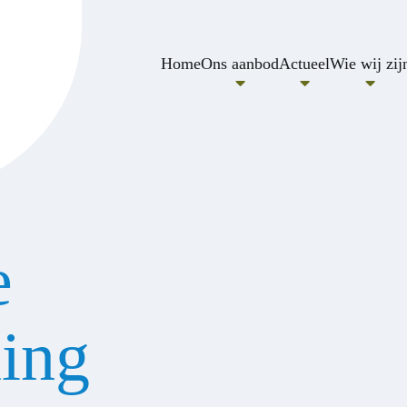
Home
Ons aanbod
Actueel
Wie wij zij
e
ing