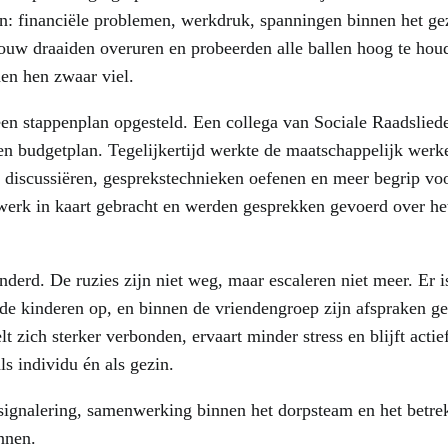
n: financiële problemen, werkdruk, spanningen binnen het gez
uw draaiden overuren en probeerden alle ballen hoog te houde
en hen zwaar viel.
n stappenplan opgesteld. Een collega van Sociale Raadsliede
een budgetplan. Tegelijkertijd werkte de maatschappelijk werk
 discussiëren, gesprekstechnieken oefenen en meer begrip voor
werk in kaart gebracht en werden gesprekken gevoerd over he
derd. De ruzies zijn niet weg, maar escaleren niet meer. Er i
de kinderen op, en binnen de vriendengroep zijn afspraken g
t zich sterker verbonden, ervaart minder stress en blijft actie
ls individu én als gezin.
gsignalering, samenwerking binnen het dorpsteam en het betrek
nnen.