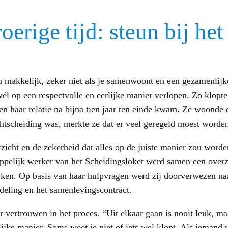
oerige tijd: steun bij het
en makkelijk, zeker niet als je samenwoont en een gezamenlij
él op een respectvolle en eerlijke manier verlopen. Zo klopte
n haar relatie na bijna tien jaar ten einde kwam. Ze woonde 
htscheiding was, merkte ze dat er veel geregeld moest worden
zicht en de zekerheid dat alles op de juiste manier zou worde
ppelijk werker van het Scheidingsloket werd samen een overz
jken. Op basis van haar hulpvragen werd zij doorverwezen naa
ndeling en het samenlevingscontract.
vertrouwen in het proces. “Uit elkaar gaan is nooit leuk, maar
ijke manier. Soms weet je niet of iets wel klopt. Als iemand v