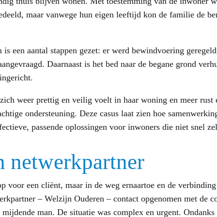
tandig thuis blijven wonen. Met toestemming van de inwoner w
deeld, maar vanwege hun eigen leeftijd kon de familie de be
n is een aantal stappen gezet: er werd bewindvoering geregeld
aangevraagd. Daarnaast is het bed naar de begane grond verhu
ingericht.
 zich weer prettig en veilig voelt in haar woning en meer rust 
chtige ondersteuning. Deze casus laat zien hoe samenwerking
fectieve, passende oplossingen voor inwoners die niet snel ze
n netwerkpartner
oop voor een cliënt, maar in de weg ernaartoe en de verbindin
erkpartner – Welzijn Ouderen – contact opgenomen met de co
 mijdende man. De situatie was complex en urgent. Ondanks 