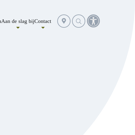
Selecteer
n
Aan de slag bij
Contact
Toegankelijkheidst
locatie
openen