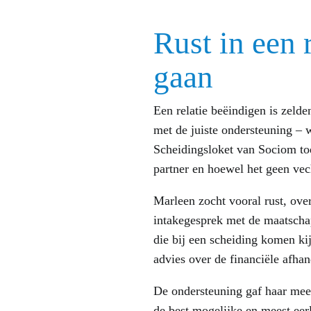
Rust in een r
gaan
Een relatie beëindigen is zeld
met de juiste ondersteuning – w
Scheidingsloket van Sociom toe
partner en hoewel het geen vec
Marleen zocht vooral rust, over
intakegesprek met de maatscha
die bij een scheiding komen ki
advies over de financiële afha
De ondersteuning gaf haar meer 
de best mogelijke en meest eerl