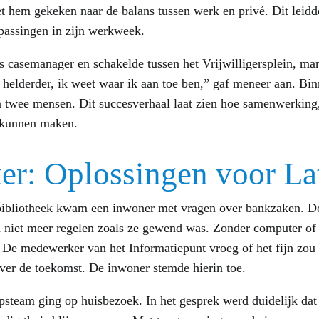
 hem gekeken naar de balans tussen werk en privé. Dit leidde
passingen in zijn werkweek.
s casemanager en schakelde tussen het Vrijwilligersplein, ma
u helderder, ik weet waar ik aan toe ben,” gaf meneer aan. B
an twee mensen. Dit succesverhaal laat zien hoe samenwerking
l kunnen maken.
er: Oplossingen voor La
bibliotheek kwam een inwoner met vragen over bankzaken. Doo
 niet meer regelen zoals ze gewend was. Zonder computer of 
k. De medewerker van het Informatiepunt vroeg of het fijn zo
ver de toekomst. De inwoner stemde hierin toe.
psteam ging op huisbezoek. In het gesprek werd duidelijk dat