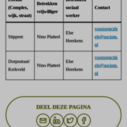
Betrokken
(Complex,
sociaal
Contact
vrijwilliger
wijk, straat)
werker
voorzorgcirk
Else
Stippent
Nino Platteel
els@sociom.
Heerkens
nl
voorzorgcirk
Dorpsstraat/
Else
Nino Platteel
els@sociom.
Kerkveld
Heerkens
nl
DEEL DEZE PAGINA