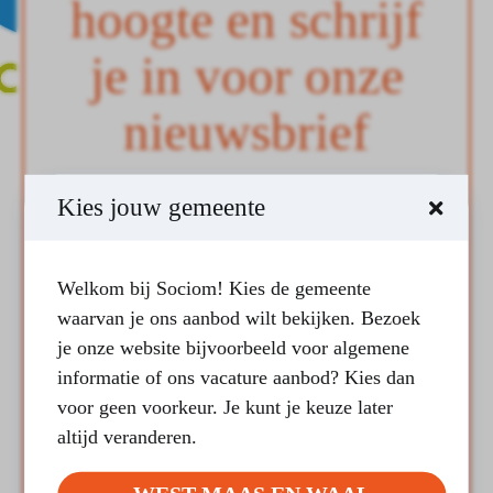
hoogte en schrijf
je in voor onze
nieuwsbrief
Kies jouw gemeente
JOUW E-MAILADRES
(VEREIST)
Welkom bij Sociom! Kies de gemeente
waarvan je ons aanbod wilt bekijken. Bezoek
OVER WELKE THEMA’S WIL JE GRAAG
je onze website bijvoorbeeld voor algemene
EEN NIEUWSBRIEF ONTVANGEN?
(VEREIST)
informatie of ons vacature aanbod? Kies dan
voor geen voorkeur. Je kunt je keuze later
LAND VAN CUIJK
altijd veranderen.
WEST MAAS EN WAAL
MANTELZORG