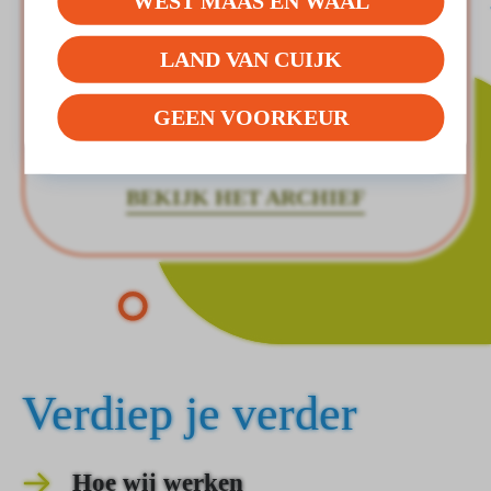
WEST MAAS EN WAAL
Er zijn meerdere antwoorden mogelijk
LAND VAN CUIJK
AANMELDEN VOOR
GEEN VOORKEUR
NIEUWSBRIEF
BEKIJK HET ARCHIEF
Verdiep je verder
Hoe wij werken