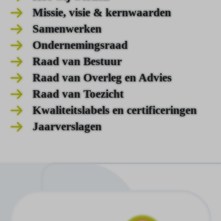
Missie, visie & kernwaarden
Samenwerken
Ondernemingsraad
Raad van Bestuur
Raad van Overleg en Advies
Raad van Toezicht
Kwaliteitslabels en certificeringen
Jaarverslagen
Ga